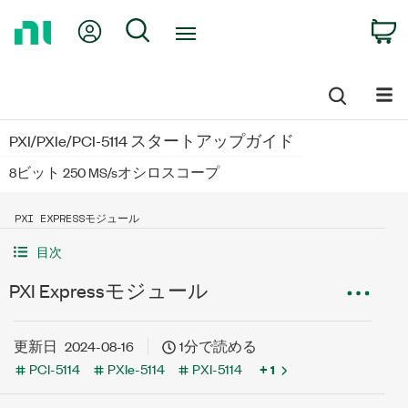
Return
My Account
Search
C
to
Home
Page
PXI/PXIe/PCI-5114 スタートアップガイド
8ビット 250 MS/sオシロスコープ
PXI EXPRESSモジュール
目次
PXI Expressモジュール
更新日
2024-08-16
1分で読める
PCI-5114
PXIe-5114
PXI-5114
+ 1