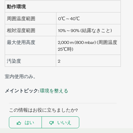
動作環境
周囲温度範囲
0℃～40℃
相対湿度範囲
10%～90% (結露なきこと)
最大使用高度
2,000 m
(
800 mbar
) (周囲温度
25℃
時)
汚染度
2
室内使用のみ。
メイントピック:
環境を整える
この情報はお役に立ちましたか?
はい
いいえ