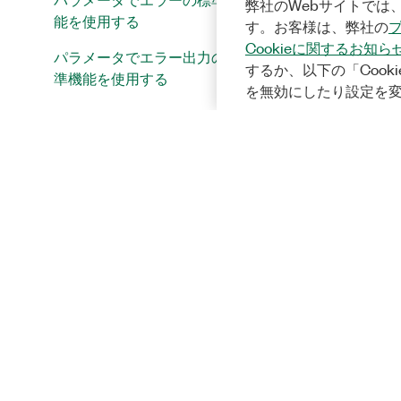
弊社のWebサイトでは、
能を使用する
す。お客様は、弊社の
Cookieに関するお知ら
パラメータでエラー出力の標
するか、以下の「Cooki
準機能を使用する
を無効にしたり設定を
NI-SCOPEにおける配列測定
NI-SCOPEにおけるスカラ測定
NI-SCOPE計測器ドライバFPGA拡
張
NI-TClk同期の手動調整