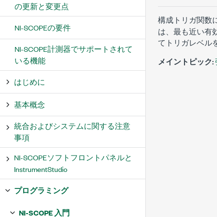
の更新と変更点
構成トリガ関数
NI-SCOPEの要件
は、最も近い有効
てトリガレベル
NI-SCOPE計測器でサポートされて
いる機能
メイントピック:
はじめに
基本概念
統合およびシステムに関する注意
事項
NI-SCOPEソフトフロントパネルと
InstrumentStudio
プログラミング
NI-SCOPE 入門