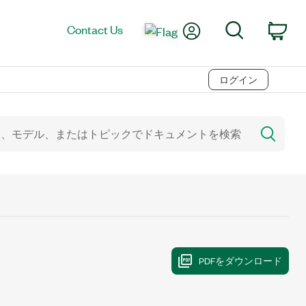
My Account
Search
Contact Us
Car
ログイン