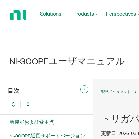
Return
to
Solutions
Products
Perspectives
Home
Page
NI-SCOPEユーザマニュアル
目次
製品ドキュメント
NI-SCOPE ユーザマニュアル
トリガ
新機能および変更点
更新日
2026-03-
NI-SCOPE延長サポートバージョン