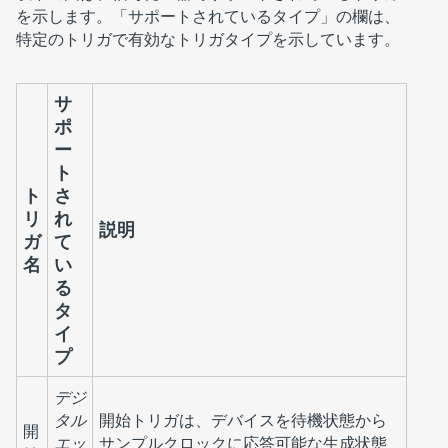
を示します。「
サポートされているタイプ
」の欄は、
特定のトリガで有効なトリガタイプを示しています。
サ
ポ
ー
ト
ト
さ
リ
れ
説明
ガ
て
名
い
る
タ
イ
プ
デジ
タル
開始トリガは、デバイスを待機状態から
開
エッ
サンプルクロックに応答可能な生成状態