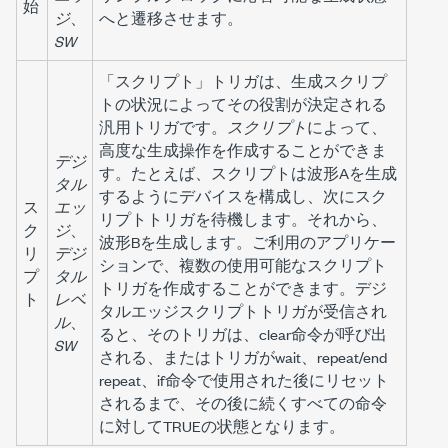
始
ジ
、
へと遷移させます。
SW
「スクリプト」トリガは、生成スクリプ
トの状況によってその役割が決定される
汎用トリガです。
スクリプト
によって、
高度な生成操作を作成することができま
デジ
す。たとえば、スクリプトは波形Aを生成
タル
するようにデバイスを構成し、次にスク
ス
エッ
リプトトリガを待機します。それから、
ク
ジ
、
波形Bを生成します。ご利用のアプリケー
リ
デジ
ションで、複数の使用可能なスクリプト
プ
タル
トリガを作成することができます。デジ
ト
レベ
タルエッジスクリプトトリガが受信され
ル
、
ると、そのトリガは、clear命令が呼び出
SW
される、またはトリガがwait、repeat/end
repeat、if命令で使用された後にリセット
されるまで、その後に続くすべての命令
に対してTRUEの状態となります。