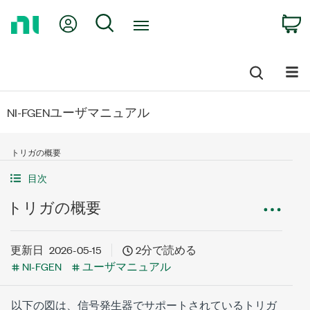
Return
My Account
Search
C
to
Home
Page
NI-FGENユーザマニュアル
トリガの概要
目次
トリガの概要
更新日
2026-05-15
2分で読める
NI-FGEN
ユーザマニュアル
以下の図は、信号発生器でサポートされているトリガ