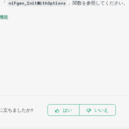
、「
」関数を参照してください。
niFgen_InitWithOptions
機能
に立ちましたか?
はい
いいえ