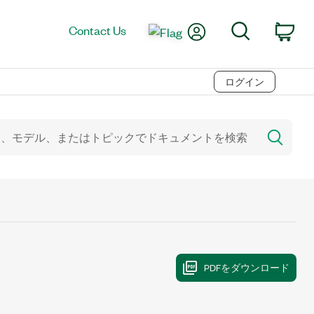
My Account
Search
Contact Us
Car
ログイン