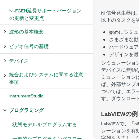
NI-FGEN延長サポートバージョン
NI 信号発生
の更新と変更点
以下のタスクを
波形の基本概念
始めにシミュ
さまざまな動
ビデオ信号の基礎
ハードウェア
デザインを最
デバイス
シミュレーショ
デバイスに無効な
統合およびシステムに関する注意
ミュレーション
事項
ば、外部サンプ
ついては、エラ
InstrumentStudio
す。ダウンロー
プログラミング
LabVIEWの例
LabVIEWで
状態モデルをプログラムする
レーションを有効
字列を入力し、
一般的なプログラミングフロー