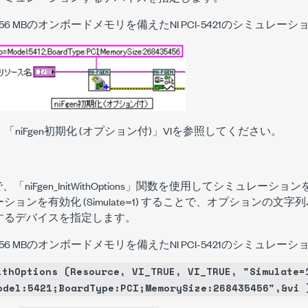
6 MBのオンボードメモリを備えたNI PCI-5421のシミュレ
niFgen初期化 (オプション付)」VIを参照してください。
/CVIで、「niFgen_InitWithOptions」関数を使用してシミュレ
ョンを有効化 (Simulate=1) することで、オプションの文
するデバイスを指定します。
6 MBのオンボードメモリを備えたNI PCI-5421のシミュレ
ithOptions (Resource, VI_TRUE, VI_TRUE, "Simulate=
odel:5421;BoardType:PCI;MemorySize:268435456",&vi 