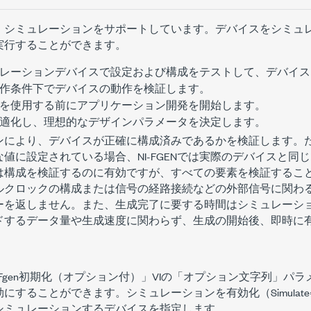
器は、シミュレーションをサポートしています。デバイスをシミュ
実行することができます。
レーションデバイスで設定および構成をテストして、デバイス
作条件下でデバイスの動作を検証します。
を使用する前にアプリケーション開発を開始します。
適化し、理想的なデザインパラメータを決定します。
ンにより、デバイスが正確に構成済みであるかを検証します。
値に設定されている場合、NI-FGENでは実際のデバイスと同
は構成を検証するのに有効ですが、すべての要素を検証するこ
ルクロックの構成または信号の経路接続などの外部信号に関わ
ーを返しません。また、生成完了に要する時間はシミュレーシ
ドするデータ量や生成速度に関わらず、生成の開始後、即時に
、「niFgen初期化（オプション付）」VIの「オプション文字列」
にすることができます。シミュレーションを有効化（Simulat
シミュレーションするデバイスを指定します。