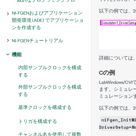
以下の例では、25
NI-FGENおよびアプリケーション
開発環境 (ADE) でアプリケーショ
ンを作成する
NI-FGENチュートリアル
機能
詳細については、「
内部サンプルクロックを構成
Cの例
する
LabWindows
外部サンプルクロックを構成
ます。シミュレーシ
する
ミュレーション
基準クロックを構成する
以下の例では、25
niFgen_InitW
トリガを構成する
DriverSetup=M
チャンネル名を使用して複数