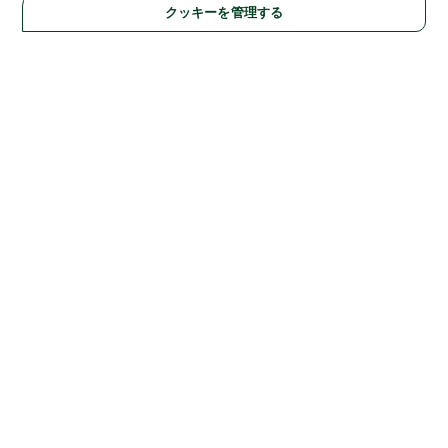
クッキーを管理する
Solutions
Academic & Research
Aerospace, Defense, & Government