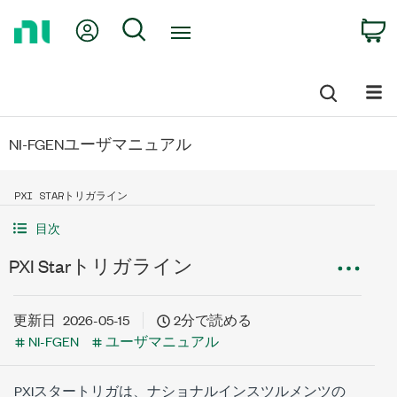
Return
My Account
Search
C
to
Home
Page
NI-FGENユーザマニュアル
PXI STARトリガライン
目次
PXI Starトリガライン
更新日
2026-05-15
2分で読める
NI-FGEN
ユーザマニュアル
PXIスタートリガは、ナショナルインスツルメンツの