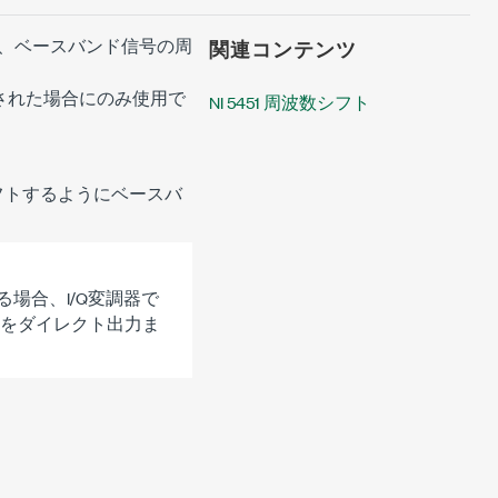
、ベースバンド信号の周
関連コンテンツ
された場合にのみ使用で
NI 5451 周波数シフト
フトするようにベースバ
る場合、I/Q変調器で
ルをダイレクト出力ま