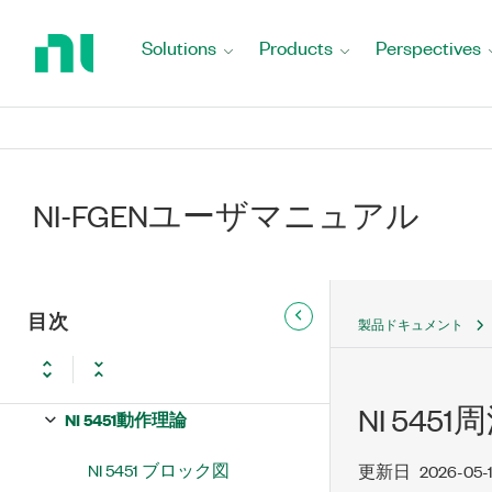
Return
to
NI 5441 NI 5441概要
Solutions
Products
Perspectives
Home
Page
NI 5442 NI 5442概要
NI 5450 NI 5450概要
NI 5451 NI 5451概要
NI-FGENユーザマニュアル
NI 5451フロントパネル
NI 5451起動およびリセット条
目次
件
製品ドキュメント
NI 5451過熱遮断
NI 54
NI 5451動作理論
NI 5451 ブロック図
更新日
2026-05-