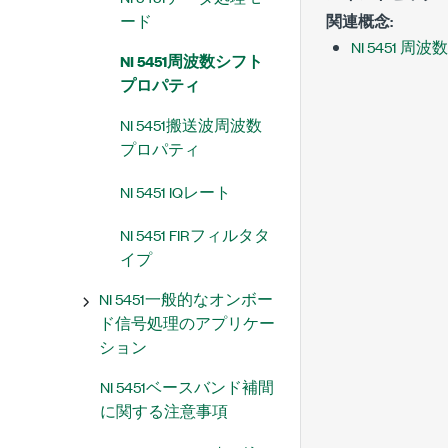
ード
関連概念:
NI 5451 周
NI 5451周波数シフト
プロパティ
NI 5451搬送波周波数
プロパティ
NI 5451 IQレート
NI 5451 FIRフィルタタ
イプ
NI 5451一般的なオンボー
ド信号処理のアプリケー
ション
NI 5451ベースバンド補間
に関する注意事項