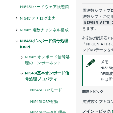
NI 5451 ハードウェア状態図
周波数シフトプ
波数シフトに使
NI 5451アナログ出力
NIFGEN_ATTR_
きます。
NI 5451 複数チャンネル構成
外部I/Q変調器
NI 5451オンボード信号処理
「
NIFGEN_ATTR_
(OSP)
ンドI/Qデータ
NI 5451 オンボード信号処
メモ
理のコンポーネント
NI 
NI 5451基本オンボード信
RF周
号処理プロパティ
たは周
NI 5451 OSPモード
関連トピック
NI 5451 OSP有効
周波数シフト
コ
メイントピック:
NI 5451データ処理モ