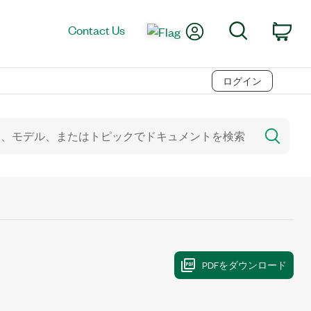
My Account
Search
Contact Us
Car
ログイン