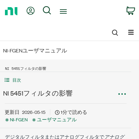
Return
My Account
Search
C
to
Home
Page
NI-FGENユーザマニュアル
NI 5451フィルタの影響
目次
NI 5451フィルタの影響
更新日
2026-05-15
1分で読める
NI-FGEN
ユーザマニュアル
デジタルフィルタまたはアナログフィルタで
アナログ