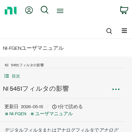
Return
My Account
Search
C
to
Home
Page
NI-FGENユーザマニュアル
NI 5451フィルタの影響
目次
NI 5451フィルタの影響
更新日
2026-05-15
1分で読める
NI-FGEN
ユーザマニュアル
デジタルフィルタまたはアナログフィルタで
アナログ