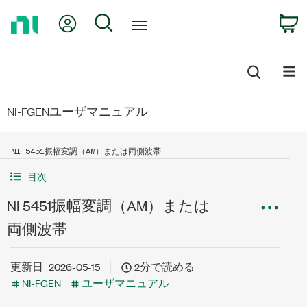
Return
My Account
Search
C
to
Home
Page
NI-FGENユーザマニュアル
NI 5451振幅変調（AM）または両側波帯
目次
NI 5451振幅変調（AM）または
両側波帯
更新日
2026-05-15
2分で読める
NI-FGEN
ユーザマニュアル