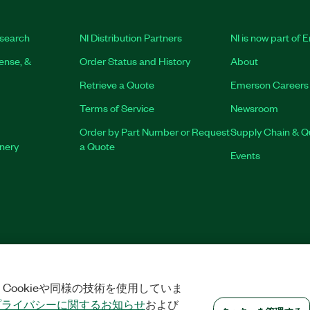
search
NI Distribution Partners
NI is now part of
ense, &
Order Status and History
About
Retrieve a Quote
Emerson Careers
Terms of Service
Newsroom
Order by Part Number or Request
Supply Chain & Qu
inery
a Quote
Events
を管理する
©
NATIONAL INSTRUMENTS CORP. ALL RIGHTS RESERVED.
Cookieや同様の技術を使用していま
プライバシーに関するお知らせ
および