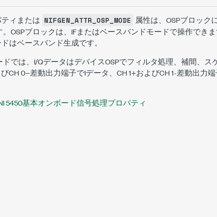
パティまたは
属性は、OSPブロック
NIFGEN_ATTR_OSP_MODE
。OSPブロックは、IFまたはベースバンドモードで操作できます。
ードはベースバンド生成です。
ドでは、I/QデータはデバイスOSPでフィルタ処理、補間、
よびCH 0−差動出力端子でIデータ、CH 1+およびCH 1-差動出
NI 5450基本オンボード信号処理プロパティ