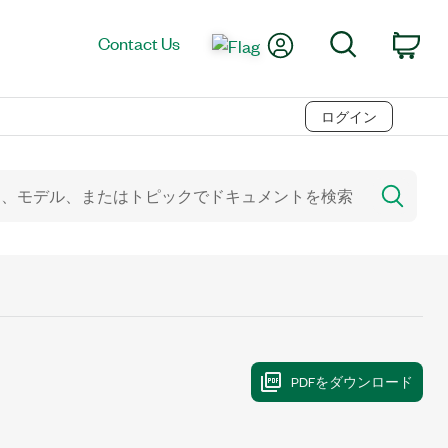
My Account
Search
Contact Us
Car
ログイン