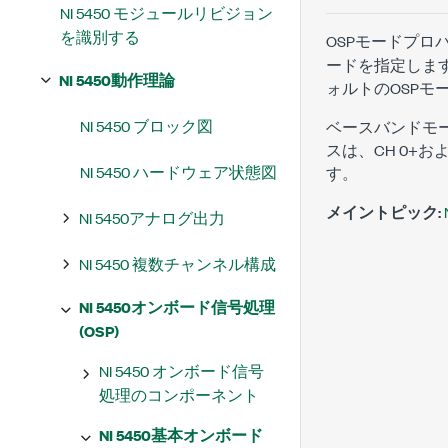
NI 5450 モジュールリビジョン
を識別する
OSPモードプロ
ードを指定します
NI 5450動作理論
ォルトのOSPモ
NI 5450 ブロック図
ベースバンドモー
スは、CH 0+お
NI 5450 ハードウェア状態図
す。
メイントピック:
NI 5450アナログ出力
NI 5450 複数チャンネル構成
NI 5450オンボード信号処理
(OSP)
NI 5450 オンボード信号
処理のコンポーネント
NI 5450基本オンボード