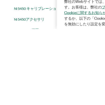
弊社のWebサイトでは、
す。お客様は、弊社の
NI 5450 キャリブレーション
Cookieに関するお知ら
するか、以下の「Cooki
NI 5450アクセサリ
を無効にしたり設定を
NI 5451 NI 5451概要
統合およびシステムに関する注意
事項
InstrumentStudio
プログラミング