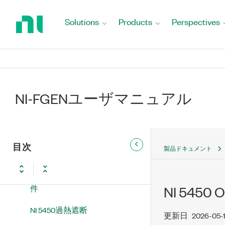
Return
NI 5412 NI 5412概要
to
Solutions
Products
Perspectives
Home
NI 5421 NI 5421概要
Page
NI 5422 NI 5422概要
NI 5441 NI 5441概要
NI-FGENユーザマニュアル
NI 5442 NI 5442概要
NI 5450 NI 5450概要
目次
製品ドキュメント
NI 5450フロントパネル
NI 5450起動およびリセット条
件
NI 545
NI 5450過熱遮断
更新日
2026-05-