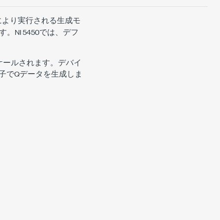
により実行される生成モ
NI 5450では、デフ
スケールされます。デバイ
力端子でQデータを生成しま