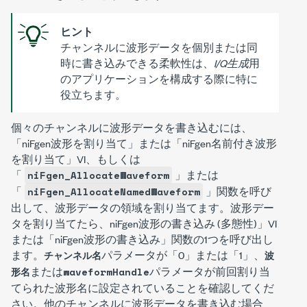
ヒント
チャンネルに波形データを個別または同
時に書き込みできる柔軟性は、
I/Q生成
用
のアプリケーションを構成する際に特に
役立ちます。
個々のチャンネルに波形データを書き込むには、
「niFgen波形を割り当て」または「niFgen名前付き波形
を割り当て」VI、もしくは
「
」または
niFgen_AllocateWaveform
「
」関数を呼び
niFgen_AllocateNamedWaveform
出して、波形データの領域を割り当てます。波形デー
タを割り当てたら、niFgen波形の書き込み (多態性)」VI
または「niFgen波形の書き込み」関数の1つを呼び出し
ます。
パラメータが「0」または「1」、
チャンネル名
波
または
パラメータが前回割り当
形名
waveformHandle
てられた波形名に設定されていることを確認してくだ
さい。他のチャンネルに波形データを書き込む場合