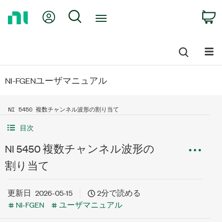
Return
My Account
Search
C
to
Home
Page
NI-FGENユーザマニュアル
NI 5450 複数チャンネル波形の割り当て
目次
NI 5450 複数チャンネル波形の
割り当て
更新日
2026-05-15
2分で読める
NI-FGEN
ユーザマニュアル