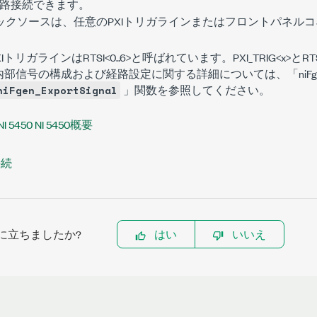
路接続できます。
ロックソースは、任意のPXIトリガラインまたはフロントパネル
XIトリガラインはRTSI<0..6>と呼ばれています。PXI_TRIG<
x
>とRTS
部信号の構成および経路設定に関する詳細については、「niFg
」関数を参照してください。
niFgen_ExportSignal
NI 5450 NI 5450概要
接続
に立ちましたか?
はい
いいえ