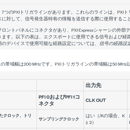
7つのPXIトリガラインがあります。これらのラインは、PXI
スに対して、信号発生器特有の情報を送信する際に使用するこ
ロントパネルにコネクタがあり、PXI Expressシャーシの外
きます。以下の表は、エクスポートに使用できる信号および経
用のデバイスで使用可能な経路設定については、
信号の経路設
出力の帯域幅は200 MHzです。PXIトリガラインの帯域幅は50 MH
出力先
PFI 0およびPFI 1コ
CLK OUT
ネクタ
たクロック、トリ
はい（/Kの場合、K
サンプリングクロック
≧ 2）