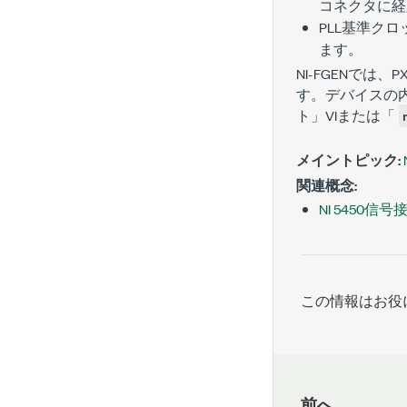
コネクタに経
PLL基準ク
ます。
NI-FGENでは、P
す。デバイスの内
ト」VIまたは「
メイントピック:
関連概念:
NI 5450信号
この情報はお役
前へ