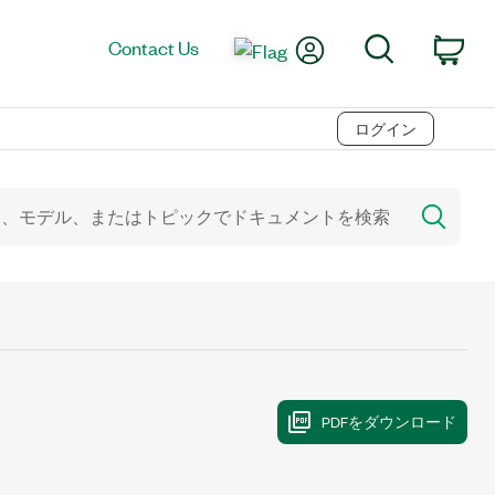
My Account
Search
Contact Us
Car
ログイン