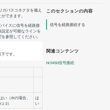
トリガバスコネクタを備え
このセクションの内容
とができます。
信号を経路接続する
部デバイスに信号を経路接
路設定が可能なラインを
定
を参照してください。
関連コンテンツ
z以下です。
NI 5450信号接続
はい（/Kの場合、
は
K ≧ 2）
い