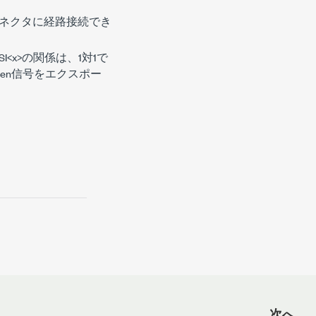
コネクタに経路接続でき
I<
x
>の関係は、1対1で
en信号をエクスポー
次へ