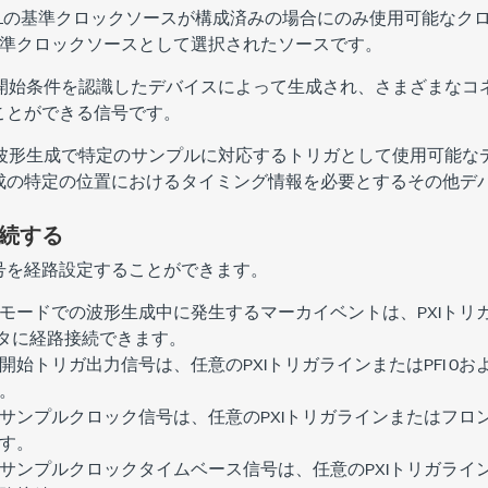
LLの基準クロックソースが構成済みの場合にのみ使用可能なク
L基準クロックソースとして選択されたソースです。
開始条件を認識したデバイスによって生成され、さまざまなコ
ことができる信号です。
波形生成で特定のサンプルに対応するトリガとして使用可能な
成の特定の位置におけるタイミング情報を必要とするその他デ
続する
号を経路設定することができます。
モードでの波形生成中に発生するマーカイベントは、PXIトリガラ
ネクタに経路接続できます。
始トリガ出力信号は、任意のPXIトリガラインまたはPFI 0および
。
サンプルクロック信号は、任意のPXIトリガラインまたはフロ
す。
サンプルクロックタイムベース信号は、任意のPXIトリガライ