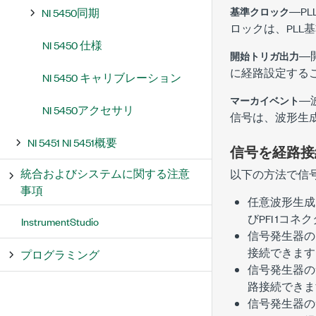
―P
基準クロック
NI 5450同期
ロックは、PL
NI 5450 仕様
―
開始トリガ出力
に経路設定する
NI 5450 キャリブレーション
―
マーカイベント
NI 5450アクセサリ
信号は、波形生
NI 5451 NI 5451概要
信号を経路接
統合およびシステムに関する注意
以下の方法で信
事項
任意波形生成
びPFI 1コ
InstrumentStudio
信号発生器の開
接続できます
プログラミング
信号発生器の
路接続できま
信号発生器の