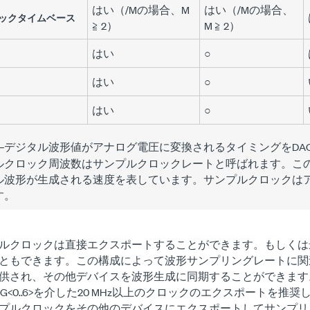
はい（/Mの場合、M
はい（/Mの場合、
ックタイムベース
≧ 2）
M ≧ 2）
はい
○
はい
○
はい
○
―デジタル波形値がアナログ電圧に変換されるタイミングをDA
ルクロック周波数はサンプルクロックレートと呼ばれます。こ
ル波形が生成される速度を表しています。サンプルクロックは
す。
ルクロックは直接エクスポートすることができます。もしくは
ともできます。この構成によって波形サンプリングレートに関
供され、その他デバイスを波形生成に同期することができます。
_TRIG<0..6>を介した20 MHz以上のクロックのエクスポートを
プルクロックをその他のデバイスにエクスポートしてサンプリ