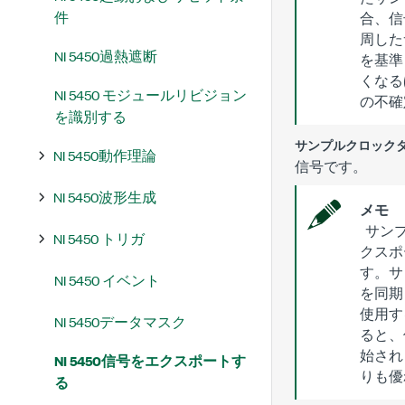
件
合、信
周した
NI 5450過熱遮断
を基準
くなる
NI 5450 モジュールリビジョン
の不確
を識別する
サンプルクロック
NI 5450動作理論
信号です。
NI 5450波形生成
メモ
サンプル
NI 5450 トリガ
クスポ
す。サ
NI 5450 イベント
を同期
使用す
NI 5450データマスク
ると、
始され
NI 5450信号をエクスポートす
りも優
る