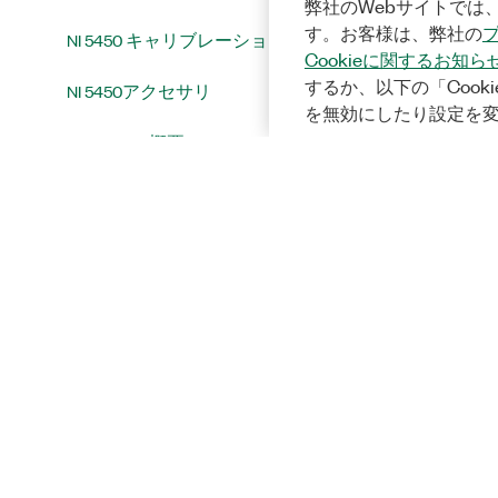
弊社のWebサイトでは、
す。お客様は、弊社の
NI 5450 キャリブレーション
Cookieに関するお知ら
するか、以下の「Cooki
NI 5450アクセサリ
を無効にしたり設定を
NI 5451 NI 5451概要
統合およびシステムに関する注意
事項
InstrumentStudio
プログラミング