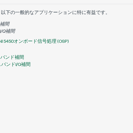
は、以下の一般的なアプリケーションに特に有益です。
補間
/Q補間
NI 5450オンボード信号処理 (OSP)
ースバンド補間
ースバンドI/Q補間