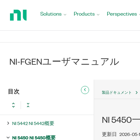
PXIe-5413/5423/5433波形発生器
Return
でサポートされている機能
to
Solutions
Products
Perspectives
Home
NI 5402 NI 5402概要
Page
NI 5404 NI PXI-5404概要
NI 5406 NI 5406概要
NI-FGENユーザマニュアル
NI 5412 NI 5412概要
NI 5421 NI 5421概要
目次
製品ドキュメント
NI 5422 NI 5422概要
NI 5441 NI 5441概要
NI 5
NI 5442 NI 5442概要
更新日
2026-05-
NI 5450 NI 5450概要