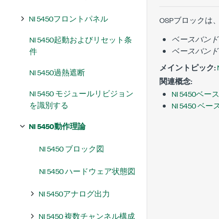
NI 5450フロントパネル
OSPブロック
ベースバンド
NI 5450起動およびリセット条
ベースバンドI
件
メイントピック:
NI 5450過熱遮断
関連概念:
NI 5450 モジュールリビジョン
NI 5450ベ
を識別する
NI 5450 ベ
NI 5450動作理論
NI 5450 ブロック図
NI 5450 ハードウェア状態図
NI 5450アナログ出力
NI 5450 複数チャンネル構成