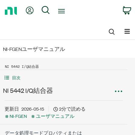
Return
My Account
Search
C
to
Home
Page
NI-FGENユーザマニュアル
NI 5442 I/Q結合器
目次
NI 5442 I/Q結合器
更新日
2026-05-15
2分で読める
NI-FGEN
ユーザマニュアル
データ処理モードプロパティまたは