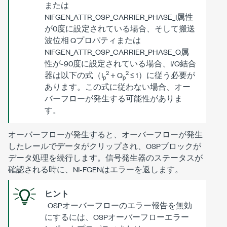
または
NIFGEN_ATTR_OSP_CARRIER_PHASE_I
属性
が0度に設定されている場合、そして搬送
波位相 Qプロパティまたは
NIFGEN_ATTR_OSP_CARRIER_PHASE_Q
属
性が-90度に設定されている場合、I/Q結合
2
2
器は以下の式（I
+ Q
≤ 1）に従う必要が
p
p
あります。この式に従わない場合、オー
バーフローが発生する可能性がありま
す。
オーバーフローが発生すると、オーバーフローが発生
したレールでデータがクリップされ、OSPブロックが
データ処理を続行します。信号発生器のステータスが
確認される時に、NI-FGENはエラーを返します。
ヒント
OSPオーバーフローのエラー報告を無効
にするには、OSPオーバーフローエラー