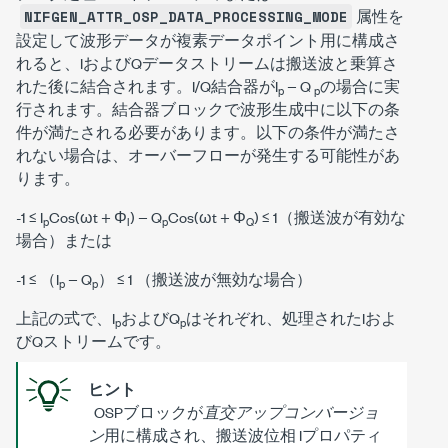
属性を
NIFGEN_ATTR_OSP_DATA_PROCESSING_MODE
設定して波形データが複素データポイント用に構成さ
れると、IおよびQデータストリームは搬送波と乗算さ
れた後に結合されます。I/Q結合器がI
− Q
の場合に実
p
p
行されます。結合器ブロックで波形生成中に以下の条
件が満たされる必要があります。以下の条件が満たさ
れない場合は、オーバーフローが発生する可能性があ
ります。
-1 ≤ I
Cos(ωt + Φ
) − Q
Cos(ωt + Φ
) ≤ 1（搬送波が有効な
p
I
p
Q
場合）または
-1 ≤ （I
− Q
） ≤ 1 （搬送波が無効な場合）
p
p
上記の式で、I
およびQ
はそれぞれ、処理されたIおよ
p
p
びQストリームです。
ヒント
OSPブロックが
直交アップコンバージョ
ン
用に構成され、搬送波位相 Iプロパティ