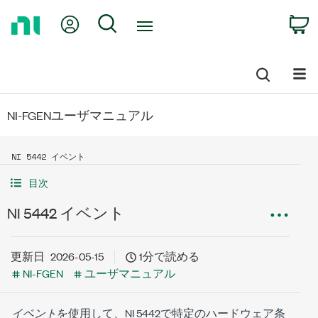
Return
My Account
Search
C
to
Home
Page
NI-FGENユーザマニュアル
NI 5442 イベント
目次
NI 5442 イベント
更新日
2026-05-15
1分で読める
NI-FGEN
ユーザマニュアル
イベント
を使用して、NI 5442で特定のハードウェア条