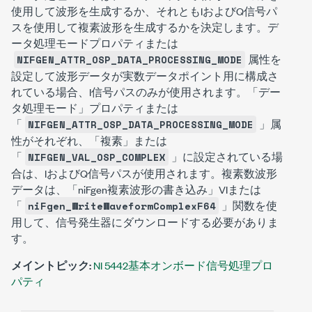
使用して波形を生成するか、それともIおよびQ信号パ
スを使用して複素波形を生成するかを決定します。デ
ータ処理モードプロパティまたは
属性を
NIFGEN_ATTR_OSP_DATA_PROCESSING_MODE
設定して波形データが実数データポイント用に構成さ
れている場合、I信号パスのみが使用されます。「デー
タ処理モード」プロパティまたは
「
」属
NIFGEN_ATTR_OSP_DATA_PROCESSING_MODE
性がそれぞれ、「複素」または
「
」に設定されている場
NIFGEN_VAL_OSP_COMPLEX
合は、IおよびQ信号パスが使用されます。複素数波形
データは、「niFgen複素波形の書き込み」VIまたは
「
」関数を使
niFgen_WriteWaveformComplexF64
用して、信号発生器にダウンロードする必要がありま
す。
メイントピック:
NI 5442基本オンボード信号処理プロ
パティ