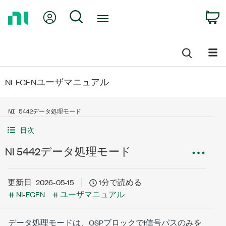
Return
My Account
Search
C
to
Home
Page
NI-FGENユーザマニュアル
NI 5442データ処理モード
目次
NI 5442データ処理モード
更新日
2026-05-15
1分で読める
NI-FGEN
ユーザマニュアル
データ処理モードは、OSPブロックでI信号パスのみを