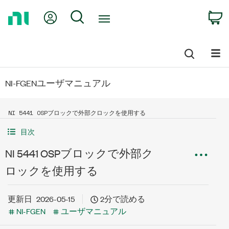
Return
My Account
Search
C
to
Home
Page
NI-FGENユーザマニュアル
NI 5441 OSPブロックで外部クロックを使用する
目次
NI 5441 OSPブロックで外部ク
ロックを使用する
更新日
2026-05-15
2分で読める
NI-FGEN
ユーザマニュアル