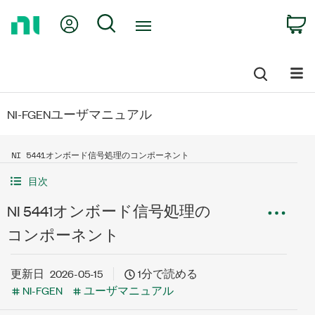
Return
My Account
Search
C
to
Home
Page
NI-FGENユーザマニュアル
NI 5441オンボード信号処理のコンポーネント
目次
NI 5441オンボード信号処理の
コンポーネント
更新日
2026-05-15
1分で読める
NI-FGEN
ユーザマニュアル