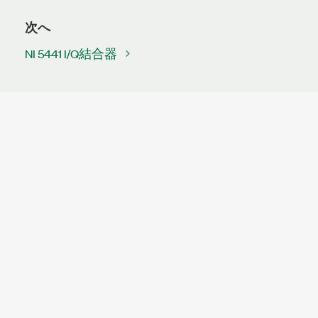
次へ
NI 5441 I/Q結合器