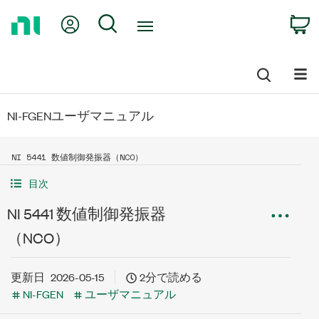
Return
My Account
Search
C
to
Home
Page
NI-FGENユーザマニュアル
NI 5441 数値制御発振器（NCO）
目次
NI 5441 数値制御発振器
（NCO）
更新日
2026-05-15
2分で読める
NI-FGEN
ユーザマニュアル