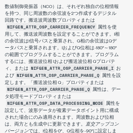
数値制御発振器（NCO）は、それぞれ独自の位相情報
を持つ、同じ周波数の余弦波を2つ作成するデジタル
回路です。搬送波周波数プロパティまたは
属性を使
NIFGEN_ATTR_OSP_CARRIER_FREQUENCY
用して、搬送波周波数を設定することができます。I相
の余弦波はI信号パスと乗算され、Q相の余弦波はQデ
ータパスと乗算されます。IおよびQ位相は-180°～180°
の範囲でプログラムすることができます。プログラム
するには、搬送波位相 Iおよび搬送波位相 Qプロパテ
ィ、または
お
NIFGEN_ATTR_OSP_CARRIER_PHASE_I
よび
属性を設
NIFGEN_ATTR_OSP_CARRIER_PHASE_Q
定します。「搬送波位相 Q」プロパティまたは
属性は、デー
NIFGEN_ATTR_OSP_CARRIER_PHASE_Q
タ処理モードプロパティまたは
属性を
NIFGEN_ATTR_OSP_DATA_PROCESSING_MODE
設定して、波形データが複素データポイント用に構成
された場合にのみ適用されます。周波数および位相
は、両方とも生成中に更新できます。
直交アップコン
バージョン
では、I位相を0°、Q位相を-90°に設定しま