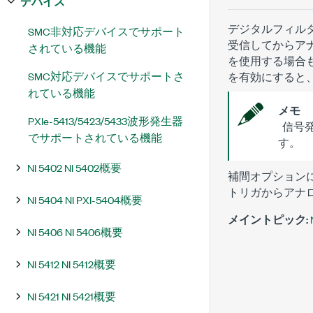
デバイス
デジタルフィル
SMC非対応デバイスでサポート
受信してからア
されている機能
を使用する場合
SMC対応デバイスでサポートさ
を有効にすると
れている機能
メモ
PXIe-5413/5423/5433波形発生器
信号発
でサポートされている機能
す。
NI 5402 NI 5402概要
補間オプション
トリガからアナ
NI 5404 NI PXI-5404概要
メイントピック:
NI 5406 NI 5406概要
NI 5412 NI 5412概要
NI 5421 NI 5421概要