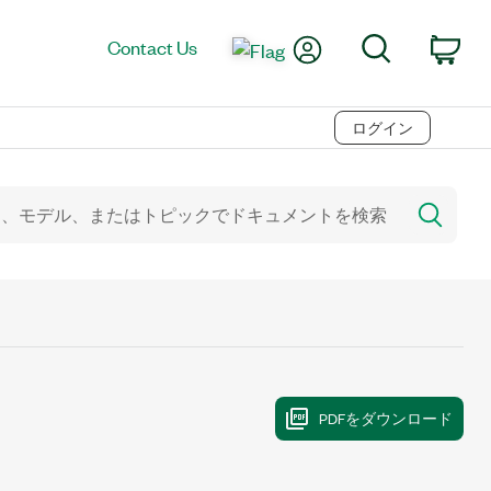
My Account
Search
Contact Us
Car
ログイン