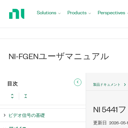
Return
to
Solutions
Products
Perspectives
Home
Page
NI-FGENユーザマニュアル
NI-FGEN ユーザマニュアル
新機能および変更点
NI-FGEN延長サポートバージョン
目次
製品ドキュメント
の更新と変更点
波形の基本概念
NI 54
ビデオ信号の基礎
更新日
2026-05-