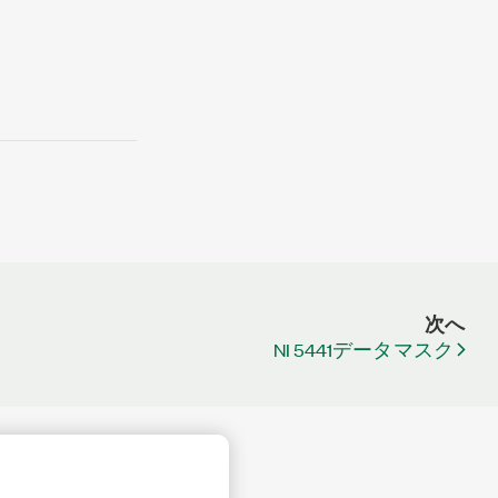
次へ
NI 5441データマスク