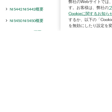
弊社のWebサイトでは、
す。お客様は、弊社の
NI 5442 NI 5442概要
Cookieに関するお知ら
するか、以下の「Cooki
NI 5450 NI 5450概要
を無効にしたり設定を
NI 5451 NI 5451概要
統合およびシステムに関する注意
事項
InstrumentStudio
プログラミング