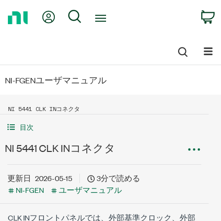
Return
My Account
Search
C
to
Home
Page
NI-FGENユーザマニュアル
NI 5441 CLK INコネクタ
目次
NI 5441 CLK INコネクタ
更新日
2026-05-15
3分で読める
NI-FGEN
ユーザマニュアル
CLK INフロントパネルでは、外部基準クロック、外部