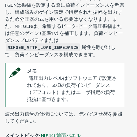
FGENは振幅を設定する際に負荷インピーダンスを考慮
し、構成済みのゲイン設定で指定された振幅を出力す
るため分圧器の式を用いる必要はなくなります。ま
た、NI-FGENは、希望するピーク-ピーク電圧振幅また
は任意のゲイン (基準1 V) を補正します。負荷インピー
ダンスプロパティまたは
属性を呼び出し
NIFGEN_ATTR_LOAD_IMPEDANCE
て、負荷インピーダンスを構成できます。
メモ
電圧出力レベルはソフトウェアで設定さ
れており、50 Ωの負荷インピーダンス
（デフォルト）またはユーザ指定の負荷
抵抗に基づきます。
波形出力信号の仕様については、
デバイス仕様
を参照
してください。
メイントピック:
NI 5441 前面パネル