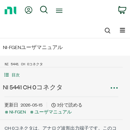
Return
My Account
Search
C
to
Home
Page
NI-FGENユーザマニュアル
NI 5441 CH 0コネクタ
目次
NI 5441 CH 0コネクタ
更新日
2026-05-15
3分で読める
NI-FGEN
ユーザマニュアル
CH 0コネクタは、アナログ波形出力端子です。このコ