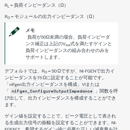
R
= 負荷インピーダンス（Ω）
L
R
= モジュールの出力インピーダンス（Ω）
O
メモ
負荷が50Ω未満の場合、負荷インピーダ
ンス補正は上記のV
式を満たすゲインと
out
負荷インピーダンスの組み合わせのみを
サポートします。
デフォルトでは、R
= 50 Ωですが、NI-FGENで出力イ
O
ンピーダンスを75 Ωに設定することが可能です。
「niFgen出力インピーダンスを構成」VIまたは
「
」関数を呼
niFgen_ConfigureOutputImpedance
び出して、出力インピーダンスを構成することができ
ます。
ゲイン値を設定することで、ピーク電圧として表され
る生成出力信号の振幅を設定することができます。NI-
FGENは、希望するゲイン値に必要な正しい減衰量を計