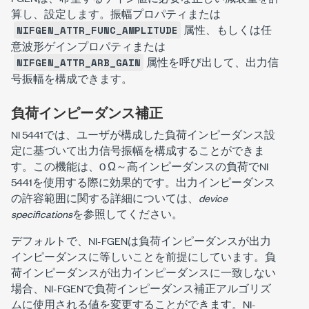
算し、設定します。振幅プロパティまたは
属性、もしくは任
NIFGEN_ATTR_FUNC_AMPLITUDE
意波形ゲインプロパティまたは
属性を呼び出して、出力信
NIFGEN_ATTR_ARB_GAIN
号振幅を構成できます。
負荷インピーダンス補正
NI 5441では、ユーザが構成した負荷インピーダンス設
定に基づいて出力信号振幅を構成することができま
す。この機能は、0 Ω～高インピーダンスの負荷でNI
5441を使用する際に効果的です。出力インピーダンス
の許容範囲に関する詳細については、
device
specifications
を参照してください。
デフォルトで、NI-FGENは負荷インピーダンスが出力
インピーダンスに等しいことを前提にしています。負
荷インピーダンスが出力インピーダンスに一致しない
場合、NI-FGENで負荷インピーダンス補正アルゴリズ
ムに使用される値を変更することができます。NI-