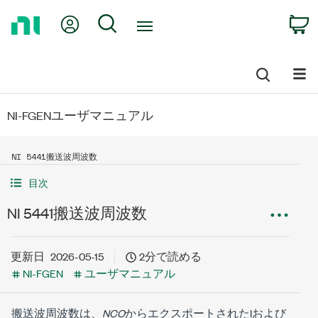
Return
My Account
Search
C
to
Home
Page
NI-FGENユーザマニュアル
NI 5441搬送波周波数
目次
NI 5441搬送波周波数
更新日
2026-05-15
2分で読める
NI-FGEN
ユーザマニュアル
搬送波周波数は、
NCO
からエクスポートされたIおよび