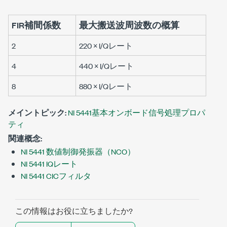
FIR補間係数
最大搬送波周波数の概算
2
220 × I/Qレート
4
440 × I/Qレート
8
880 × I/Qレート
メイントピック:
NI 5441基本オンボード信号処理プロパ
ティ
関連概念:
NI 5441 数値制御発振器（NCO）
NI 5441 IQレート
NI 5441 CICフィルタ
この情報はお役に立ちましたか?