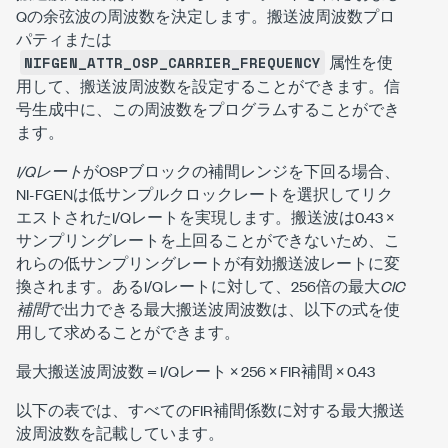
Qの余弦波の周波数を決定します。搬送波周波数プロ
パティまたは
属性を使
NIFGEN_ATTR_OSP_CARRIER_FREQUENCY
用して、搬送波周波数を設定することができます。信
号生成中に、この周波数をプログラムすることができ
ます。
I/Qレート
がOSPブロックの補間レンジを下回る場合、
NI-FGENは低サンプルクロックレートを選択してリク
エストされたI/Qレートを実現します。搬送波は0.43 ×
サンプリングレートを上回ることができないため、こ
れらの低サンプリングレートが有効搬送波レートに変
換されます。あるI/Qレートに対して、256倍の最大
CIC
補間
で出力できる最大搬送波周波数は、以下の式を使
用して求めることができます。
最大搬送波周波数 = I/Qレート × 256 × FIR補間 × 0.43
以下の表では、すべてのFIR補間係数に対する最大搬送
波周波数を記載しています。