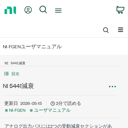
Return
My Account
Search
C
to
Home
Page
NI-FGENユーザマニュアル
NI 5441減衰
目次
NI 5441減衰
更新日
2026-05-15
2分で読める
NI-FGEN
ユーザマニュアル
アナログ出力パスには2つの受動減衰セクションがあ