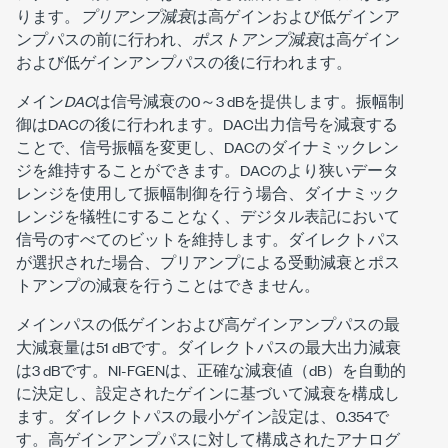
ります。
プリアンプ減衰
は高ゲインおよび低ゲインア
ンプパスの前に行われ、
ポストアンプ減衰
は高ゲイン
および低ゲインアンプパスの後に行われます。
メイン
DAC
は信号減衰の0～3 dBを提供します。振幅制
御はDACの後に行われます。DAC出力信号を減衰する
ことで、信号振幅を変更し、DACのダイナミックレン
ジを維持することができます。DACのより狭いデータ
レンジを使用して振幅制御を行う場合、ダイナミック
レンジを犠牲にすることなく、デジタル表記において
信号のすべてのビットを維持します。ダイレクトパス
が選択された場合、プリアンプによる受動減衰とポス
トアンプの減衰を行うことはできません。
メインパスの低ゲインおよび高ゲインアンプパスの最
大減衰量は51 dBです。ダイレクトパスの最大出力減衰
は3 dBです。NI-FGENは、正確な減衰値（dB）を自動的
に決定し、設定されたゲインに基づいて減衰を構成し
ます。ダイレクトパスの最小ゲイン設定は、0.354で
す。高ゲインアンプパスに対して構成されたアナログ