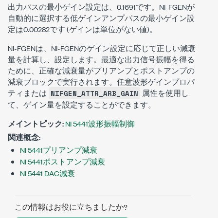
出力パスの最小ゲイン設定は、0.1691です。NI-FGENが
自動的に選択する低ゲインアンプパスの最小ゲイン設
定は0.00282です (ゲインは単位がない値)。
NI-FGENは、NI-FGENのゲイン設定に応じて正しい減衰
量を計算し、設定します。最適な出力信号振幅を得る
ために、正確な減衰量がプリアンプとポストアンプの
減衰ブロックで実行されます。任意波形ゲインプロパ
ティまたは
属性を使用し
NIFGEN_ATTR_ARB_GAIN
て、ゲイン量を設定することができます。
メイントピック:
NI 5441波形振幅制御
関連概念:
NI 5441プリアンプ減衰
NI 5441ポストアンプ減衰
NI 5441 DAC減衰
この情報はお役に立ちましたか?