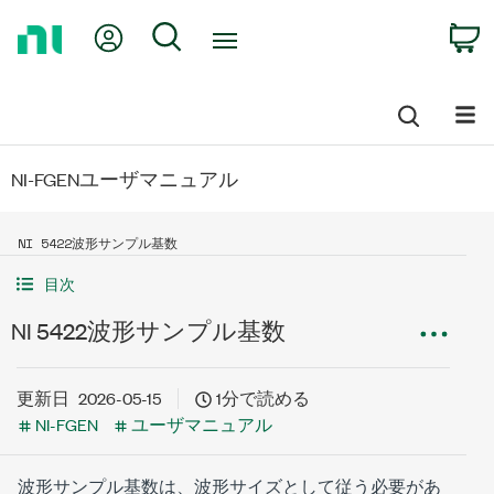
Return
My Account
Search
C
to
Home
Page
NI-FGENユーザマニュアル
NI 5422波形サンプル基数
目次
NI 5422波形サンプル基数
更新日
2026-05-15
1分で読める
NI-FGEN
ユーザマニュアル
波形サンプル基数は、波形サイズとして従う必要があ