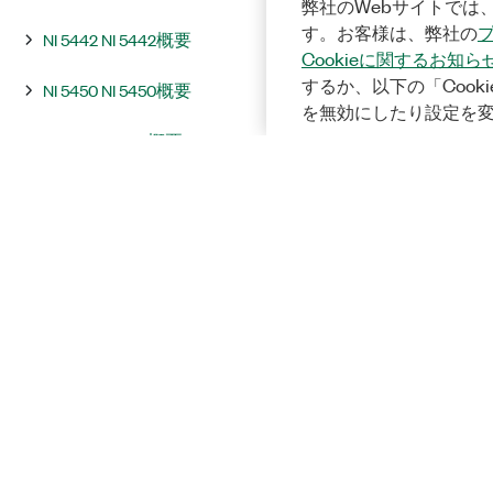
弊社のWebサイトでは、
す。お客様は、弊社の
NI 5442 NI 5442概要
Cookieに関するお知ら
するか、以下の「Cooki
NI 5450 NI 5450概要
を無効にしたり設定を
NI 5451 NI 5451概要
統合およびシステムに関する注意
事項
InstrumentStudio
プログラミング