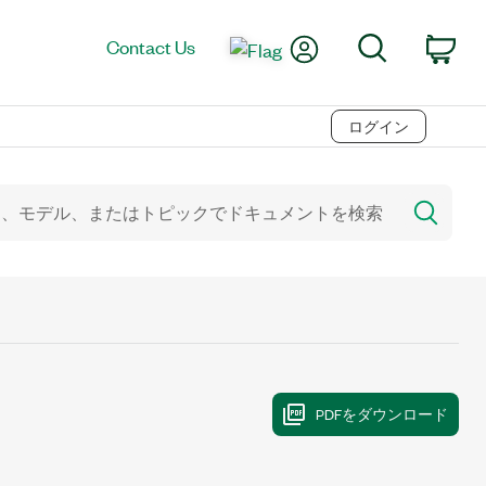
My Account
Search
Contact Us
Car
ログイン