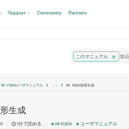
Support
Community
Partners
このマニュアル
NI-FGENユーザマニュアル
...
NI 5422波形生成
2波形生成
15
1分で読める
NI-FGEN
ユーザマニュアル