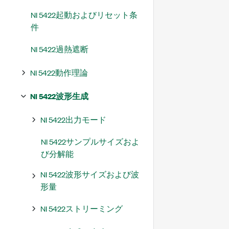
NI 5422起動およびリセット条
件
NI 5422過熱遮断
NI 5422動作理論
NI 5422波形生成
NI 5422出力モード
NI 5422サンプルサイズおよ
び分解能
NI 5422波形サイズおよび波
形量
NI 5422ストリーミング