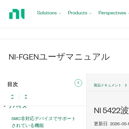
Return
to
Solutions
Products
Perspectives
Home
Page
NI-FGEN ユーザマニュアル
新機能および変更点
NI-FGENユーザマニュアル
NI-FGEN延長サポートバージョン
の更新と変更点
波形の基本概念
目次
製品ドキュメント
ビデオ信号の基礎
デバイス
NI 542
SMC非対応デバイスでサポート
更新日
2026-05-
されている機能