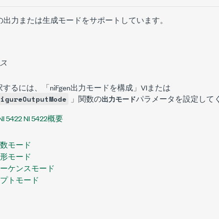
、以下の出力または生成モードをサポートしています。
ス
するには、「niFgen出力モードを構成」VIまたは
」関数の
パラメータを設定して
figureOutputMode
出力モード
NI 5422 NI 5422概要
準関数モード
意波形モード
任意シーケンスモード
クリプトモード