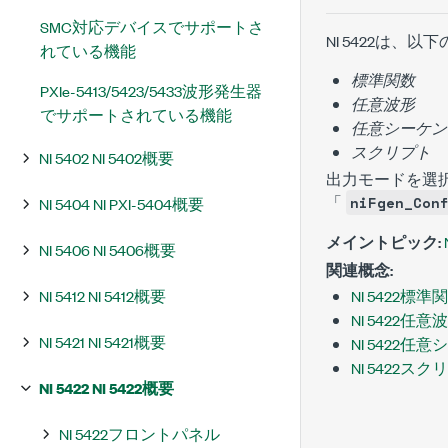
SMC対応デバイスでサポートさ
NI 5422は
れている機能
標準関数
PXIe-5413/5423/5433波形発生器
任意波形
でサポートされている機能
任意シーケン
スクリプト
NI 5402 NI 5402概要
出力モードを選択
「
niFgen_Con
NI 5404 NI PXI-5404概要
メイントピック:
NI 5406 NI 5406概要
関連概念:
NI 5412 NI 5412概要
NI 5422標
NI 5422任
NI 5421 NI 5421概要
NI 5422
NI 5422ス
NI 5422 NI 5422概要
NI 5422フロントパネル