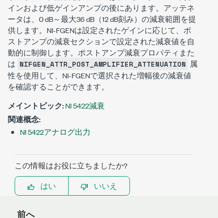
インおよび低ゲインアンプの後にあります。アッテネ
ータは、0 dB～最大36 dB（12 dB刻み）の減衰範囲を提
供します。NI-FGENは設定されたゲインに応じて、ポ
ストアンプの減衰セクションで設定された減衰値を自
動的に制御します。ポストアンプ減衰プロパティまた
は
属
NIFGEN_ATTR_POST_AMPLIFIER_ATTENUATION
性を使用して、NI-FGENで選択された増幅後の減衰値
を確認することができます。
メイントピック:
NI 5422減衰
関連概念:
NI 5422アナログ出力
この情報はお役に立ちましたか?
はい
いいえ
前へ