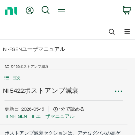
Return
My Account
Search
C
to
Home
Page
NI-FGENユーザマニュアル
NI 5422ポストアンプ減衰
目次
NI 5422ポストアンプ減衰
更新日
2026-05-15
1分で読める
NI-FGEN
ユーザマニュアル
ポストアンプ減衰セクションは、
アナログパス
の高ゲ