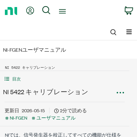
Return
My Account
Search
C
to
Home
Page
NI-FGENユーザマニュアル
NI 5422 キャリブレーション
目次
NI 5422 キャリブレーション
更新日
2026-05-15
2分で読める
NI-FGEN
ユーザマニュアル
NIでは、信号発生器を校正してすべての機能が仕様を