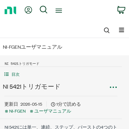
Return
My Account
Search
C
to
Home
Page
NI-FGENユーザマニュアル
NI 5421トリガモード
目次
NI 5421トリガモード
更新日
2026-05-15
1分で読める
NI-FGEN
ユーザマニュアル
NI 5421には単一、連続、ステップ、バーストの4つのト