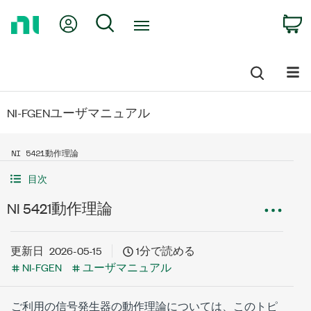
Return
My Account
Search
C
to
Home
Page
NI-FGENユーザマニュアル
NI 5421動作理論
目次
NI 5421動作理論
更新日
2026-05-15
1分で読める
NI-FGEN
ユーザマニュアル
ご利用の信号発生器の動作理論については、このトピ