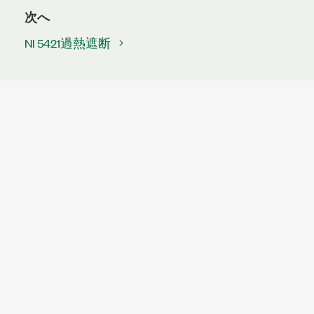
次へ
NI 5421過熱遮断