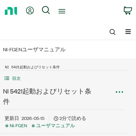
Return
My Account
Search
C
to
Home
Page
NI-FGENユーザマニュアル
NI 5421起動およびリセット条件
目次
NI 5421起動およびリセット条
件
更新日
2026-05-15
2分で読める
NI-FGEN
ユーザマニュアル