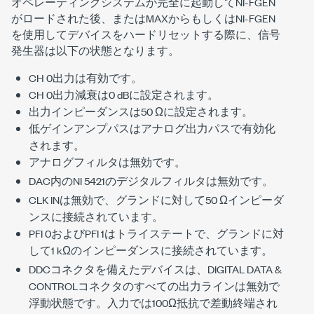
オペレーティングシステムが完全に起動してNI-FGEN
がロードされた後、またはMAXからもしくはNI-FGEN
を使用してデバイスをハードリセットする際に、信号
発生器は以下の状態となります。
CH 0出力は有効です。
CH 0出力減衰は0 dBに設定されます。
出力インピーダンスは50 Ωに設定されます。
低ゲインアンプパスはアナログ出力パスで有効化
されます。
アナログフィルタは無効です。
DAC内のNI 5421のデジタルフィルタは無効です。
CLK INは無効で、グランドに対して50 Ωインピーダ
ンスに接続されています。
PFI 0およびPFI 1はトライステートで、グランドに対
して1 kΩのインピーダンスに接続されています。
DDCコネクタを備えたデバイスは、DIGITAL DATA &
CONTROLコネクタのすべての出力ラインは無効で
浮動状態です。入力では100Ω抵抗で差動終端され