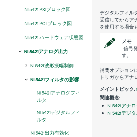
NI 5421 PXIブロック図
デジタルフィル
受信してからア
NI 5421 PCI ブロック図
を使用する場合
NI 5421 ハードウェア状態図
メモ
信号発
NI 5421アナログ出力
す。
NI 5421波形振幅制御
補間オプション
トリガからアナ
NI 5421フィルタの影響
メイントピック:
NI 5421アナログフィ
関連概念:
ルタ
NI 5421ア
NI 5421デジタルフィ
NI 5421デ
ルタ
NI 5421出力有効化