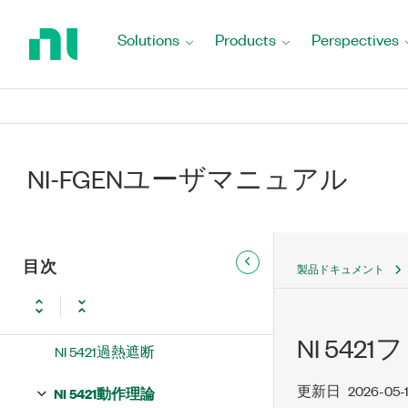
NI 5421 PCIフロントパネル
Return
to
Solutions
Products
Perspectives
NI 5421 CH 0コネクタ
Home
Page
NI 5421 CLK INコネクタ
NI 5421 DIGITAL DATA &
CONTROLコネクタ
NI-FGENユーザマニュアル
NI 5421 PFIコネクタ
NI 5421 ACCESSおよびACTIVE
LED
目次
製品ドキュメント
NI 5421起動およびリセット条
件
NI 54
NI 5421過熱遮断
更新日
2026-05-
NI 5421動作理論