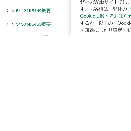
弊社のWebサイトでは、
す。お客様は、弊社の
NI 5442 NI 5442概要
Cookieに関するお知ら
するか、以下の「Cooki
NI 5450 NI 5450概要
を無効にしたり設定を
NI 5451 NI 5451概要
統合およびシステムに関する注意
事項
InstrumentStudio
プログラミング