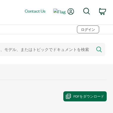
My Account
Search
Contact Us
Car
ログイン