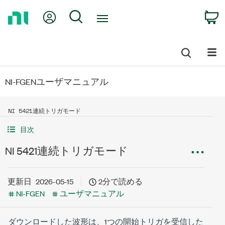
Return
My Account
Search
C
to
Home
Page
NI-FGENユーザマニュアル
NI 5421連続トリガモード
目次
NI 5421連続トリガモード
更新日
2026-05-15
2分で読める
NI-FGEN
ユーザマニュアル
ダウンロードした波形は、1つの開始トリガを受信した