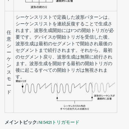
シーケンスリストで定義した波形パターンは、
シーケンスリストを連続反復することで生成さ
れます。波形生成開始には1つの開始トリガが必
任
要です。デバイスが開始トリガを受信した後、
意
波形生成は最初のセグメントで開始され最後の
シ
セグメントまで続行されます。それから、最初
ー
のセグメント戻り、波形生成は無限に続行され
ケ
ます。波形生成を開始する最初の開始トリガの
ン
後に起こるすべての開始トリガは無視されま
ス
す。
モ
ー
ド
メイントピック:
NI 5421トリガモード