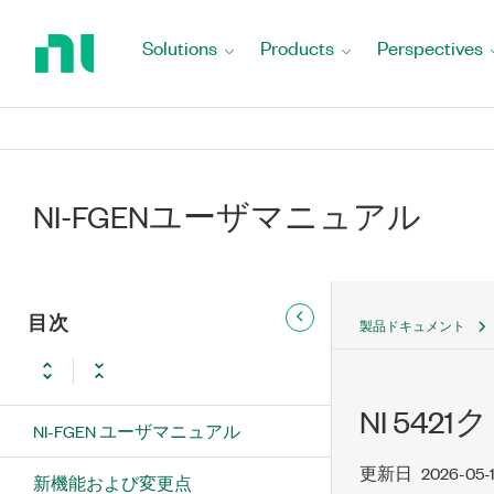
Return
to
Solutions
Products
Perspectives
Home
Page
NI-FGENユーザマニュアル
目次
製品ドキュメント
NI 54
NI-FGEN ユーザマニュアル
更新日
2026-05-
新機能および変更点