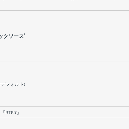
*
ックソース
」 (デフォルト)
、「RTSI7」