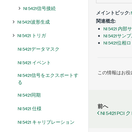
NI 5421信号接続
メイントピック:
関連概念:
NI 5421波形生成
NI 5421 
NI 5421 トリガ
NI 5421サ
NI 5421
NI 5421データマスク
NI 5421 イベント
この情報はお役
NI 5421信号をエクスポートす
る
NI 5421同期
前へ
NI 5421 仕様
NI 5421 
NI 5421 キャリブレーション