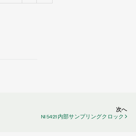
次へ
NI 5421 内部サンプリングクロック