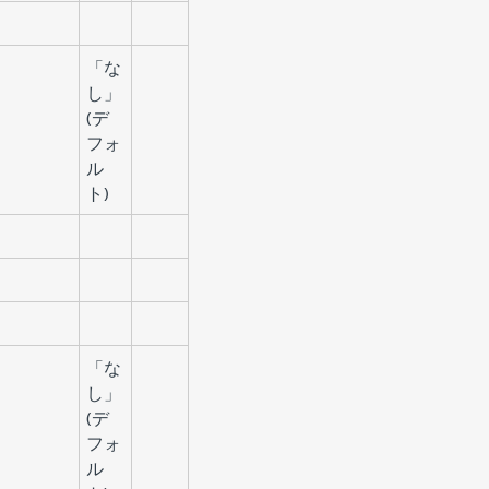
「な
し」
(デ
フォ
ル
ト)
「な
し」
(デ
フォ
ル