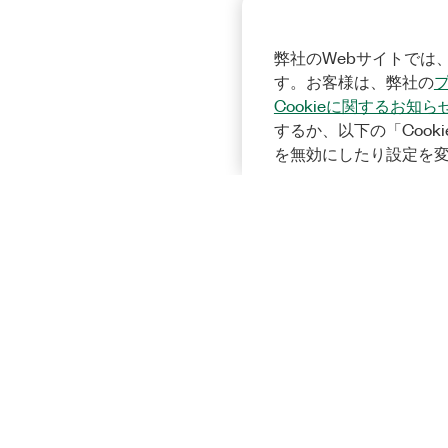
弊社のWebサイトでは、
す。お客様は、弊社の
Cookieに関するお知ら
するか、以下の「Cooki
を無効にしたり設定を