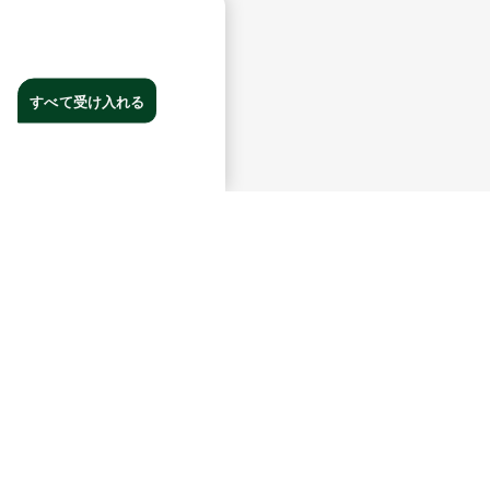
すべて受け入れる