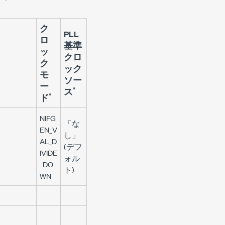
ク
PLL
ロ
基準
ッ
クロ
ク
ック
モ
ソー
ー
*
ス
*
ド
NIFG
「な
EN_V
し」
AL_D
(デフ
IVIDE
ォル
_DO
ト)
WN