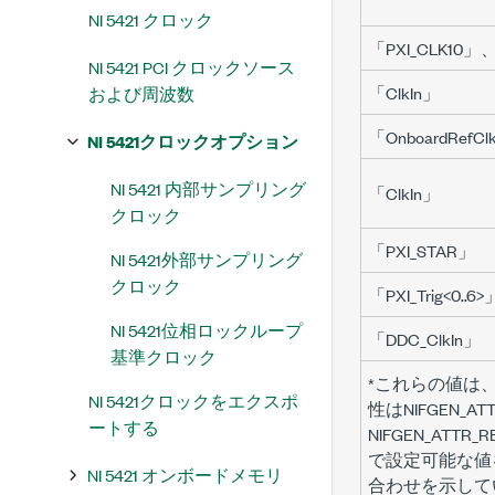
NI 5421 クロック
「PXI_CLK10」
NI 5421 PCI クロックソース
「ClkIn」
および周波数
「OnboardRefC
NI 5421クロックオプション
NI 5421 内部サンプリング
「ClkIn」
クロック
「PXI_STAR」
NI 5421外部サンプリング
クロック
「PXI_Trig<0..6>
NI 5421位相ロックループ
「DDC_ClkIn」
基準クロック
*これらの値は
NI 5421クロックをエクスポ
性は
NIFGEN_AT
ートする
NIFGEN_ATTR_
で設定可能な値
NI 5421 オンボードメモリ
合わせを示して