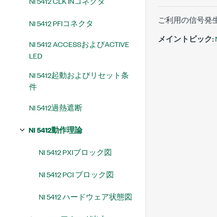
NI 5412 CLK INコネクタ
ご利用の信号発
NI 5412 PFIコネクタ
メイントピック:
NI 5412 ACCESSおよびACTIVE
LED
NI 5412起動およびリセット条
件
NI 5412過熱遮断
NI 5412動作理論
NI 5412 PXIブロック図
NI 5412 PCI ブロック図
NI 5412 ハードウェア状態図