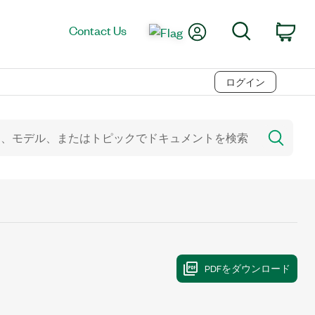
My Account
Search
Contact Us
Car
ログイン