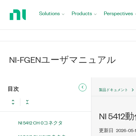
Return
れている機能
to
Solutions
Products
Perspectives
Home
PXIe-5413/5423/5433波形発生器
Page
でサポートされている機能
NI 5402 NI 5402概要
NI 5404 NI PXI-5404概要
NI-FGENユーザマニュアル
NI 5406 NI 5406概要
NI 5412 NI 5412概要
目次
製品ドキュメント
NI 5412フロントパネル
NI 5412 PCIフロントパネル
NI 541
NI 5412 CH 0コネクタ
更新日
2026-05-