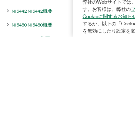
弊社のWebサイトでは、
す。お客様は、弊社の
NI 5442 NI 5442概要
Cookieに関するお知ら
するか、以下の「Cooki
NI 5450 NI 5450概要
を無効にしたり設定を
NI 5451 NI 5451概要
統合およびシステムに関する注意
事項
InstrumentStudio
プログラミング