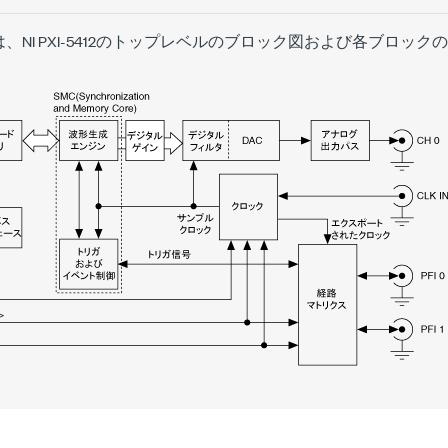
、NI PXI-5412のトップレベルのブロック図および各ブロッ