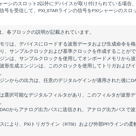
シャーシのスロット2以外にデバイスが取り付けられている場合、NI 54
信号を受信して、PXI_STARラインの信号をPXIシャーシのス
は、各ブロックの説明が記載されています。
モリ
は、デバイスにロードする波形データおよび生成命令を格
り、サンプルクロックおよび基準クロックを作成することがで
ジン
は、サンプルクロックを使用して
オンボードメモリ
から波
波形生成エンジン
は、このクロックを使用して
トリガおよびイ
。
ジンからの出力は、任意のデジタルゲインが適用された後にD
は選択可能な
デジタルフィルタ
があり、このフィルタが波形デ
。
DACからアナログ出力パスに送信され、アナログ出力パスで
ス
により、PXIトリガライン（RTSI）および外部PFIライン