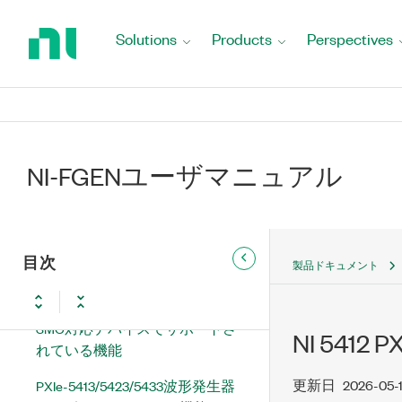
NI-FGEN ユーザマニュアル
Return
to
Solutions
Products
Perspectives
新機能および変更点
Home
Page
NI-FGEN延長サポートバージョン
の更新と変更点
波形の基本概念
NI-FGENユーザマニュアル
ビデオ信号の基礎
デバイス
目次
製品ドキュメント
SMC非対応デバイスでサポート
されている機能
SMC対応デバイスでサポートさ
NI 541
れている機能
更新日
2026-05-
PXIe-5413/5423/5433波形発生器