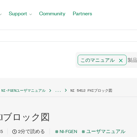
Support
Community
Partners
このマニュアル
NI-FGENユーザマニュアル
...
NI 5412 PXIブロック図
2 PXIブロック図
15
2分で読める
NI-FGEN
ユーザマニュアル