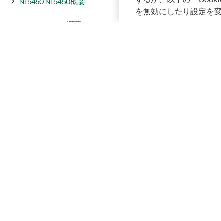
NI 5450 NI 5450概要
を無効にしたり設定を
NI 5451 NI 5451概要
統合およびシステムに関する注意
事項
InstrumentStudio
プログラミング
Solutions