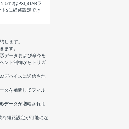
12はPXI_STARラ
ロット2に経路設定でき
納します。
きます。
形データおよび命令を
ベント制御
からトリガ
ACデバイスに送信され
ータを補間してフィル
波形データが増幅されま
の柔軟な経路設定が可能にな