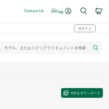
My Account
Search
Contact Us
Car
ログイン