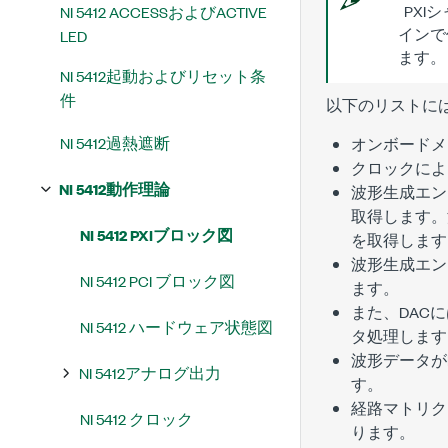
PXI
NI 5412 ACCESSおよびACTIVE
インで
LED
ます。
NI 5412起動およびリセット条
件
以下のリストに
NI 5412過熱遮断
オンボードメ
クロック
によ
NI 5412動作理論
波形生成エン
取得します。
NI 5412 PXIブロック図
を取得します
波形生成エン
NI 5412 PCI ブロック図
ます。
また、
DAC
に
NI 5412 ハードウェア状態図
タ処理します
波形データが
NI 5412アナログ出力
す。
経路マトリク
NI 5412 クロック
ります。