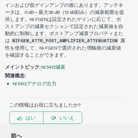
インおよび低ゲインアンプの後にあります。アッテネ
ータは、0 dB～最大36 dB（12 dB刻み）の減衰範囲を提
供します。NI-FGENは設定されたゲインに応じて、ポ
ストアンプの減衰セクションで設定された減衰値を自
動的に制御します。ポストアンプ減衰プロパティまた
は
属
NIFGEN_ATTR_POST_AMPLIFIER_ATTENUATION
性を使用して、NI-FGENで選択された増幅後の減衰値
を確認することができます。
メイントピック:
NI 5412減衰
関連概念:
NI 5412アナログ出力
この情報はお役に立ちましたか?
はい
いいえ
前へ