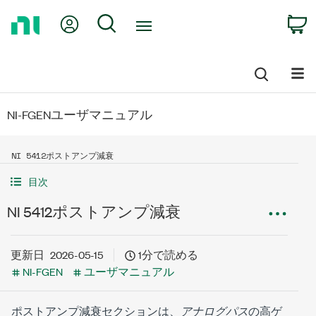
Return
My Account
Search
C
to
Home
Page
NI-FGENユーザマニュアル
NI 5412ポストアンプ減衰
目次
NI 5412ポストアンプ減衰
更新日
2026-05-15
1分で読める
NI-FGEN
ユーザマニュアル
ポストアンプ減衰セクションは、
アナログパス
の高ゲ