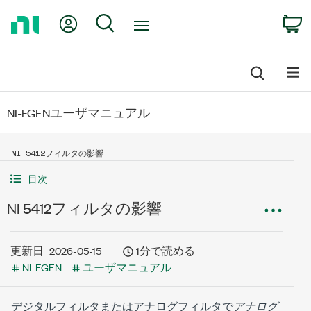
Return
My Account
Search
C
to
Home
Page
NI-FGENユーザマニュアル
NI 5412フィルタの影響
目次
NI 5412フィルタの影響
更新日
2026-05-15
1分で読める
NI-FGEN
ユーザマニュアル
デジタルフィルタまたはアナログフィルタで
アナログ