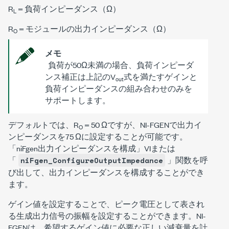
R
= 負荷インピーダンス（Ω）
L
R
= モジュールの出力インピーダンス（Ω）
O
メモ
負荷が50Ω未満の場合、負荷インピーダ
ンス補正は上記のV
式を満たすゲインと
out
負荷インピーダンスの組み合わせのみを
サポートします。
デフォルトでは、R
= 50 Ωですが、NI-FGENで出力イ
O
ンピーダンスを75 Ωに設定することが可能です。
「niFgen出力インピーダンスを構成」VIまたは
「
」関数を呼
niFgen_ConfigureOutputImpedance
び出して、出力インピーダンスを構成することができ
ます。
ゲイン値を設定することで、ピーク電圧として表され
る生成出力信号の振幅を設定することができます。NI-
FGENは、希望するゲイン値に必要な正しい減衰量を計