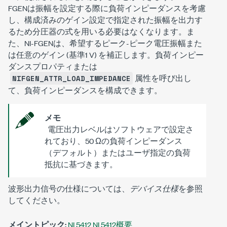
FGENは振幅を設定する際に負荷インピーダンスを考慮
し、構成済みのゲイン設定で指定された振幅を出力す
るため分圧器の式を用いる必要はなくなります。ま
た、NI-FGENは、希望するピーク-ピーク電圧振幅また
は任意のゲイン (基準1 V) を補正します。負荷インピー
ダンスプロパティまたは
属性を呼び出し
NIFGEN_ATTR_LOAD_IMPEDANCE
て、負荷インピーダンスを構成できます。
メモ
電圧出力レベルはソフトウェアで設定さ
れており、50 Ωの負荷インピーダンス
（デフォルト）またはユーザ指定の負荷
抵抗に基づきます。
波形出力信号の仕様については、
デバイス仕様
を参照
してください。
メイントピック:
NI 5412 NI 5412概要