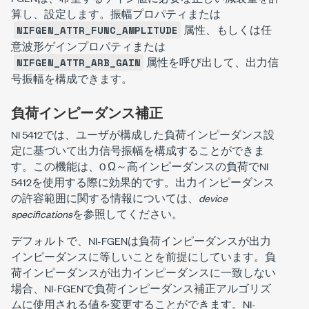
算し、設定します。振幅プロパティまたは
属性、もしくは任
NIFGEN_ATTR_FUNC_AMPLITUDE
意波形ゲインプロパティまたは
属性を呼び出して、出力信
NIFGEN_ATTR_ARB_GAIN
号振幅を構成できます。
負荷インピーダンス補正
NI 5412では、ユーザが構成した負荷インピーダンス設
定に基づいて出力信号振幅を構成することができま
す。この機能は、0 Ω～高インピーダンスの負荷でNI
5412を使用する際に効果的です。出力インピーダンス
の許容範囲に関する情報については、
device
specifications
を参照してください。
デフォルトで、NI-FGENは負荷インピーダンスが出力
インピーダンスに等しいことを前提にしています。負
荷インピーダンスが出力インピーダンスに一致しない
場合、NI-FGENで負荷インピーダンス補正アルゴリズ
ムに使用される値を変更することができます。NI-