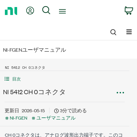
Return
My Account
Search
C
to
Home
Page
NI-FGENユーザマニュアル
NI 5412 CH 0コネクタ
目次
NI 5412 CH 0コネクタ
更新日
2026-05-15
3分で読める
NI-FGEN
ユーザマニュアル
CH 0コネクタは、アナログ波形出力端子です。このコ