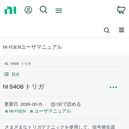
Return
My Account
Search
C
to
Home
Page
NI-FGENユーザマニュアル
NI 5406 トリガ
目次
NI 5406 トリガ
更新日
2026-05-15
1分で読める
NI-FGEN
ユーザマニュアル
さまざまなトリガテクニックを使用して、信号発生器