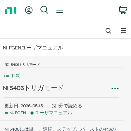
Return
My Account
Search
C
to
Home
Page
NI-FGENユーザマニュアル
NI 5406トリガモード
目次
NI 5406トリガモード
更新日
2026-05-15
1分で読める
NI-FGEN
ユーザマニュアル
NI 5406には単一、連続、ステップ、バーストの4つの