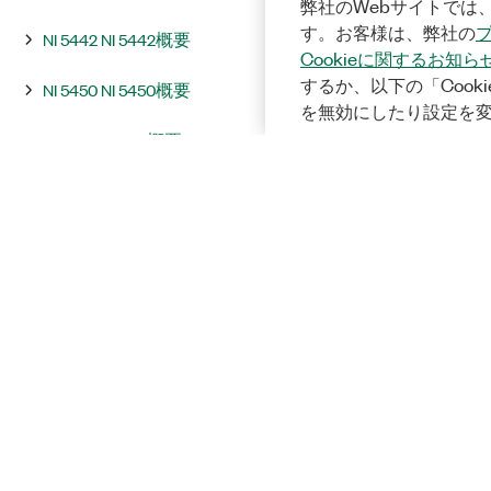
弊社のWebサイトでは、
す。お客様は、弊社の
NI 5442 NI 5442概要
Cookieに関するお知ら
するか、以下の「Cooki
NI 5450 NI 5450概要
を無効にしたり設定を
NI 5451 NI 5451概要
統合およびシステムに関する注意
事項
InstrumentStudio
プログラミング