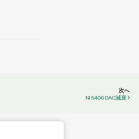
次へ
NI 5406 DAC減衰