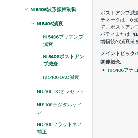
NI 5406波形振幅制御
ポストアンプ減
テネータは、0 d
NI 5406減衰
て、ポストアン
パティまたは
NI
NI 5406プリアンプ
増幅後の減衰値
減衰
メイントピック:
NI 5406ポストアン
関連概念:
プ減衰
NI 5406ア
NI 5406 DAC減衰
NI 5406 DCオフセット
NI 5406デジタルゲイ
ン
NI 5406フラットネス
補正