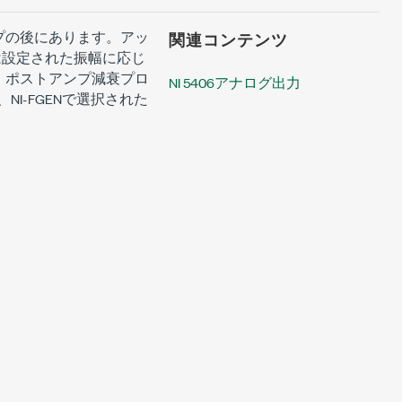
プの後にあります。アッ
関連コンテンツ
ENは設定された振幅に応じ
。ポストアンプ減衰プロ
NI 5406アナログ出力
NI-FGENで選択された