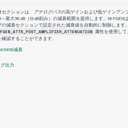
衰セクションは、
アナログパス
の高ゲインおよび低ゲインアン
B～最大36 dB（12 dB刻み）の減衰範囲を提供します。NI-FG
プの減衰セクションで設定された減衰値を自動的に制御します
属性を使用して、
FGEN_ATTR_POST_AMPLIFIER_ATTENUATION
を確認することができます。
NI 5406減衰
ナログ出力