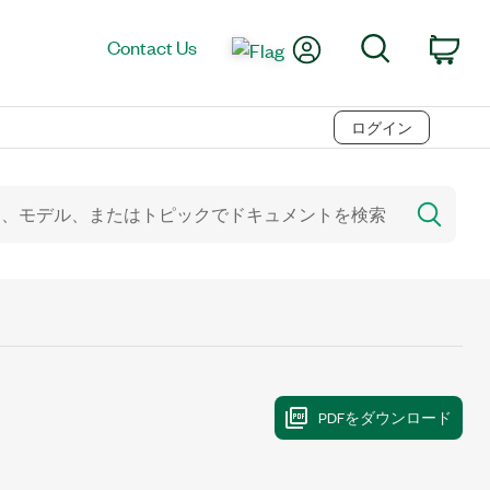
My Account
Search
Contact Us
Car
ログイン