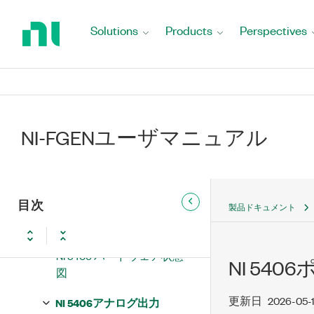
Return
to
NI 5406 SYNC OUT/PFI 0および
Solutions
Products
Perspectives
Home
PFI 1 コネクタ
Page
NI 5406 ACCESSおよびACTIVE
LED
NI 5406起動およびリセット条
件
NI-FGENユーザマニュアル
NI 5406過熱遮断
NI 5406動作理論
目次
製品ドキュメント
NI 5406 ブロック図
NI 5406 ハードウェア状態
NI 54
図
更新日
2026-05-
NI 5406アナログ出力