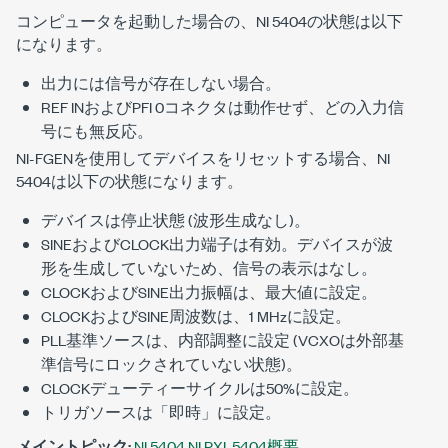
コンピュータを起動した場合の、NI 5404の状態は以下
になります。
出力には信号が存在しない場合。
REF INおよびPFI 0コネクタは動作せず、どの入力信
号にも無反応。
NI-FGENを使用してデバイスをリセットする場合、NI
5404は以下の状態になります。
デバイスは停止状態 (波形生成なし)。
SINEおよびCLOCK出力端子は有効。デバイスが波
形を生成していないため、信号の表示はなし。
CLOCKおよびSINE出力振幅は、最大値に設定。
CLOCKおよびSINE周波数は、1 MHzに設定。
PLL基準ソースは、内部調整に設定 (VCXOは外部基
準信号にロックされていない状態)。
CLOCKデューティーサイクルは50%に設定。
トリガソースは「即時」に設定。
メイントピック:
NI 5404 NI PXI-5404概要