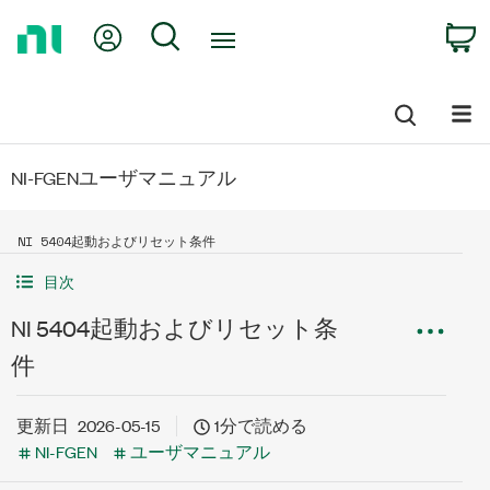
Return
My Account
Search
C
to
Home
Page
NI-FGENユーザマニュアル
NI 5404起動およびリセット条件
目次
NI 5404起動およびリセット条
件
更新日
2026-05-15
1分で読める
NI-FGEN
ユーザマニュアル