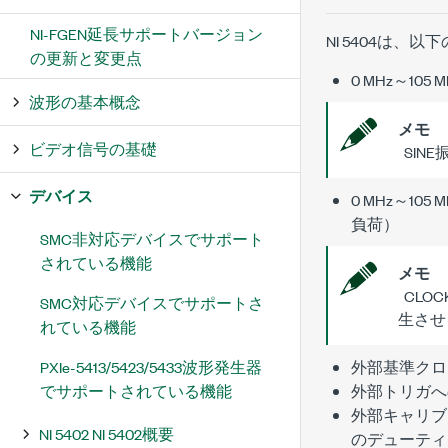
NI-FGEN延長サポートバージョン
NI 5404は、
の更新と変更点
0 MHz～105 
波形の基本概念
メモ
ビデオ信号の基礎
SIN
デバイス
0 MHz～105 
負荷）
SMC非対応デバイスでサポート
されている機能
メモ
CLO
SMC対応デバイスでサポートさ
生させ
れている機能
PXIe-5413/5423/5433波形発生器
外部基準クロ
でサポートされている機能
外部トリガへ
外部キャリブ
NI 5402 NI 5402概要
のデューティ