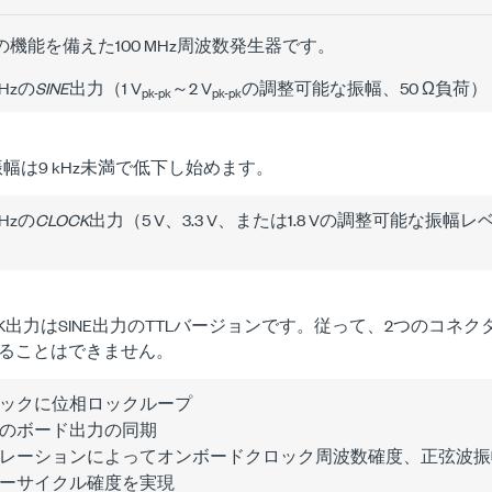
以下の機能を備えた100 MHz周波数発生器です。
MHzの
SINE
出力（1 V
～2 V
の調整可能な振幅、50 Ω負荷）
pk-pk
pk-pk
E振幅は9 kHz未満で低下し始めます。
MHzの
CLOCK
出力（5 V、3.3 V、または1.8 Vの調整可能な振
CK出力はSINE出力のTTLバージョンです。従って、2つのコネ
ることはできません。
ックに位相ロックループ
のボード出力の同期
レーションによってオンボードクロック周波数確度、正弦波振
ーサイクル確度を実現