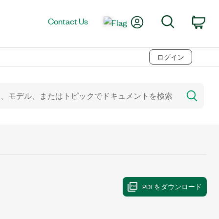
My Account
Search
Contact Us
Car
ログイン