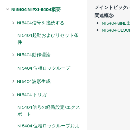
メイントピック:
NI 5404 NI PXI-5404概要
関連概念:
NI 5404信号を接続する
NI 5404 SIN
NI 5404 CL
NI 5404起動およびリセット条
件
NI 5404動作理論
NI 5404 位相ロックループ
NI 5404波形生成
NI 5404 トリガ
NI 5404信号の経路設定/エクス
ポート
NI 5404 位相ロックループおよ