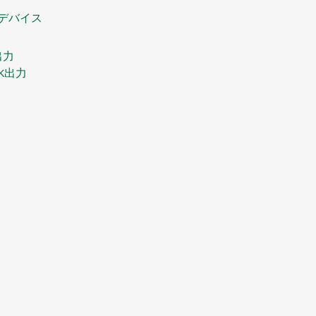
デバイス
E出力
OCK出力