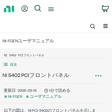
Return
My Account
Search
C
to
Home
Page
NI-FGENユーザマニュアル
NI 5402 PCIフロントパネル
目次
NI 5402 PCIフロントパネル
更新日
2026-05-15
1分で読める
NI-FGEN
ユーザマニュアル
以下の図は、NI PCI-5402のフロントパネルを示しま