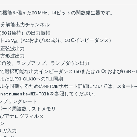
以下の機能を備えた20 MHz、14ビットの関数発生器です。
ット分解能出力チャンネル
（50 Ω負荷）の出力振幅
±5 V
（ACおよびDC成分、50 Ωインピーダンス）
pk
zの正弦波出力
zの方形波出力
zの三角波、ランプアップ、ランプダウン出力
選択可能な出力インピーダンス (50または75 Ω) および0 dB～
たはPXI_CLK10へのPLL同期
ルを同期するためのNI-TClkサポート詳細については、
スタート
を参照してください。
Instruments→NI-TClk
のサンプリングレート
オンボード周波数リストメモリ
びアナログフィルタ
ン
リガ入力