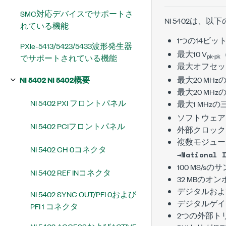
SMC対応デバイスでサポートさ
NI 5402は、
れている機能
1つの14ビ
PXIe-5413/5423/5433波形発生器
最大10 V
pk-pk
でサポートされている機能
最大オフセット
NI 5402 NI 5402概要
最大20 MH
最大20 MH
NI 5402 PXI フロントパネル
最大1 MH
ソフトウェアで
NI 5402 PCIフロントパネル
外部クロックま
複数モジュー
NI 5402 CH 0コネクタ
→National 
100 MS/s
NI 5402 REF INコネクタ
32 MBの
デジタルおよ
NI 5402 SYNC OUT/PFI 0および
デジタルゲイ
PFI 1 コネクタ
2つの外部ト