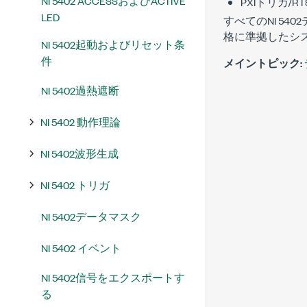
NI 5402 ACCESSおよびACTIVE
PXIトリガ/R
LED
すべてのNI 5
格に準拠したシ
NI 5402起動およびリセット条
件
メイントピック:
NI 5402過熱遮断
NI 5402 動作理論
NI 5402波形生成
NI 5402 トリガ
NI 5402データマスク
NI 5402 イベント
NI 5402信号をエクスポートす
る