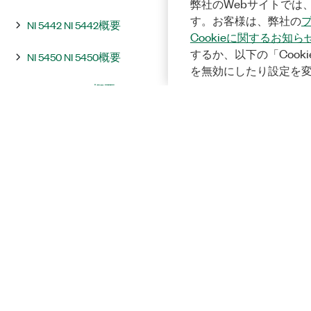
弊社のWebサイトでは、
す。お客様は、弊社の
NI 5442 NI 5442概要
Cookieに関するお知ら
するか、以下の「Cooki
NI 5450 NI 5450概要
を無効にしたり設定を
NI 5451 NI 5451概要
統合およびシステムに関する注意
事項
InstrumentStudio
プログラミング