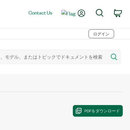
My Account
Search
Contact Us
Car
ログイン