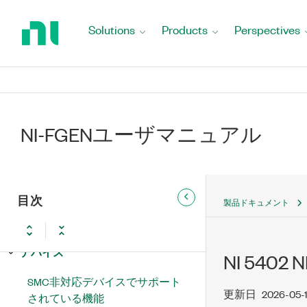
Return
to
Solutions
Products
Perspectives
Home
Page
NI-FGEN ユーザマニュアル
新機能および変更点
NI-FGENユーザマニュアル
NI-FGEN延長サポートバージョン
の更新と変更点
波形の基本概念
目次
製品ドキュメント
ビデオ信号の基礎
デバイス
NI 5402 
SMC非対応デバイスでサポート
更新日
2026-05-
されている機能