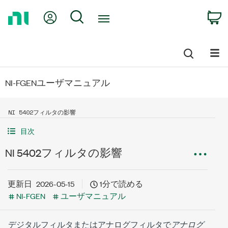
Return
My Account
Search
C
to
Home
Page
NI-FGENユーザマニュアル
NI 5402フィルタの影響
目次
NI 5402フィルタの影響
更新日
2026-05-15
1分で読める
NI-FGEN
ユーザマニュアル
デジタルフィルタまたはアナログフィルタで
アナログ