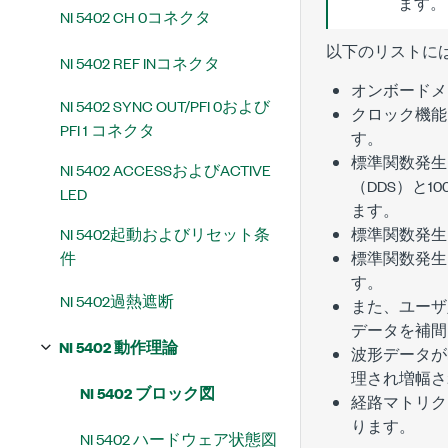
ます。
NI 5402 CH 0コネクタ
以下のリストに
NI 5402 REF INコネクタ
オンボードメ
NI 5402 SYNC OUT/PFI 0および
クロック機能
PFI 1 コネクタ
す。
標準関数発生
NI 5402 ACCESSおよびACTIVE
（DDS）と
LED
ます。
NI 5402起動およびリセット条
標準関数発生
件
標準関数発生
す。
NI 5402過熱遮断
また、ユーザ
データを補間
NI 5402 動作理論
波形データが
理され増幅さ
NI 5402 ブロック図
経路マトリク
ります。
NI 5402 ハードウェア状態図