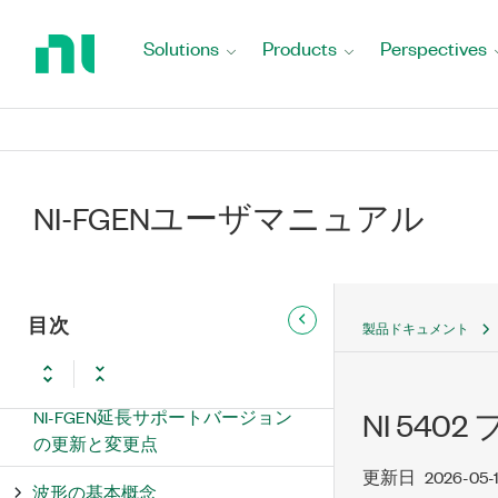
Return
to
Solutions
Products
Perspectives
Home
Page
NI-FGENユーザマニュアル
NI-FGEN ユーザマニュアル
目次
製品ドキュメント
新機能および変更点
NI-FGEN延長サポートバージョン
NI 540
の更新と変更点
更新日
2026-05-
波形の基本概念