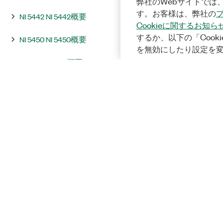
弊社のWebサイトでは、
す。お客様は、弊社の
NI 5442 NI 5442概要
Cookieに関するお知ら
するか、以下の「Cooki
NI 5450 NI 5450概要
を無効にしたり設定を
NI 5451 NI 5451概要
統合およびシステムに関する注意
事項
InstrumentStudio
プログラミング