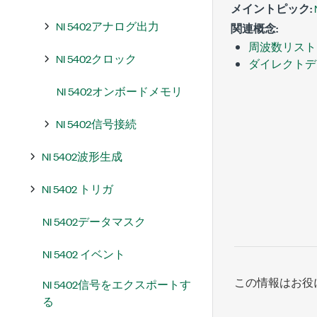
メイントピック:
NI 5402アナログ出力
関連概念:
周波数リスト
NI 5402クロック
ダイレクトデ
NI 5402オンボードメモリ
NI 5402信号接続
NI 5402波形生成
NI 5402 トリガ
NI 5402データマスク
NI 5402 イベント
この情報はお役
NI 5402信号をエクスポートす
る