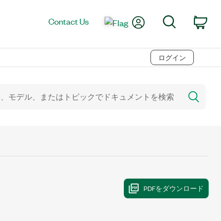
My Account
Search
Contact Us
Car
ログイン