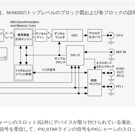
、NI 5402のトップレベルのブロック図および各ブロックの
シャーシのスロット2以外にデバイスが取り付けられている場合、NI 54
信号を受信して、PXI_STARラインの信号をPXIシャーシのス