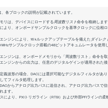
は、各ブロックの説明が記載されています。
モリは、デバイスにロードする
周波数リスト
命令を格納します
により、オンボードサンプルクロックを基準クロックに位相ロ
エンジン
により、16 kルックアップテーブルを備えた
ダイレク
100 MHzサンプルクロック搭載の48ビットアキュムレータを使
エンジン
は、
オンボードメモリ
から「周波数リスト」命令を取
エンジン
からの出力は、任意のデジタルゲインが適用された後
定義波形の場合、
DAC
には選択可能な
デジタルフィルタ
があり
してフィルタ処理します。
DAC
から
アナログ出力パス
に送信され、アナログ出力パスで信
れます。
ス
により、PXIトリガライン（RTSI）および外部PFIライン