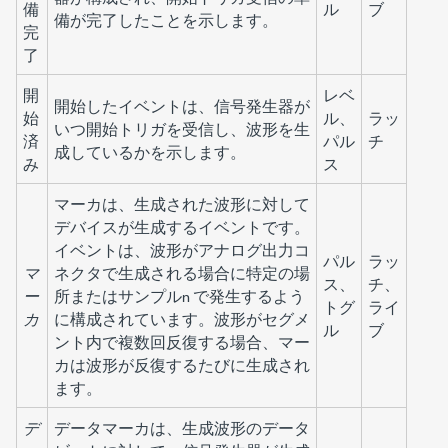
備
ル
ブ
備が完了したことを示します。
完
了
開
レベ
開始したイベントは、信号発生器が
始
ル、
ラッ
いつ開始トリガを受信し、波形を生
済
パル
チ
成しているかを示します。
み
ス
マーカは、生成された波形に対して
デバイスが生成するイベントです。
イベントは、波形がアナログ出力コ
パル
ラッ
マ
ネクタで生成される場合に特定の場
ス、
チ、
ー
所またはサンプル
n
で発生するよう
トグ
ライ
カ
に構成されています。波形がセグメ
ル
ブ
ント内で複数回反復する場合、マー
カは波形が反復するたびに生成され
ます。
デ
データマーカは、生成波形のデータ