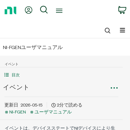
Return
My Account
Search
C
to
Home
Page
NI-FGENユーザマニュアル
イベント
目次
イベント
更新日
2026-05-15
2分で読める
NI-FGEN
ユーザマニュアル
イベントは、デバイスステートでNIデバイスにより生