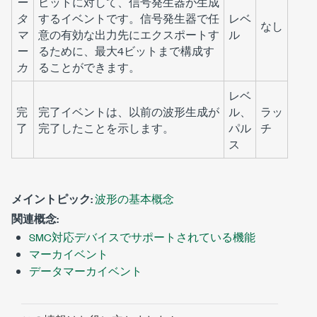
ー
ビットに対して、信号発生器が生成
タ
するイベントです。信号発生器で任
レベ
なし
マ
意の有効な出力先にエクスポートす
ル
ー
るために、最大4ビットまで構成す
カ
ることができます。
レベ
完
完了イベントは、以前の波形生成が
ル、
ラッ
了
完了したことを示します。
パル
チ
ス
メイントピック:
波形の基本概念
関連概念:
SMC対応デバイスでサポートされている機能
マーカイベント
データマーカイベント